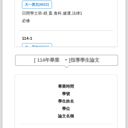
大一英文[4022]
日間學士班-經,畜,食科,健運,法律1
必修
114-1
大一英文[3974]
日間學士班-工學院1
[
114年畢業
]指導學生論文
必修
114-1
畢業時間
大二英文：多元文化[4135]
學號
日間學士班-經,畜,食,健運,法律2
學生姓名
必修
學位
論文名稱
114-1