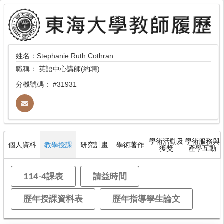
姓名：Stephanie Ruth Cothran
職稱：
英語中心講師(約聘)
分機號碼：
#31931
學術活動及
學術服務與
個人資料
教學授課
研究計畫
學術著作
獲獎
產學互動
114-4課表
請益時間
歷年授課資料表
歷年指導學生論文