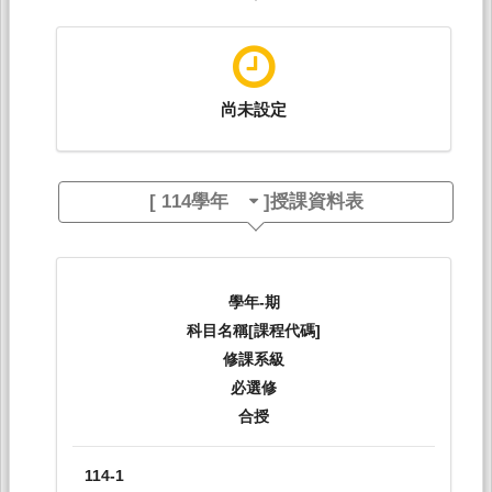
尚未設定
[
114學年
]授課資料表
學年-期
科目名稱[課程代碼]
修課系級
必選修
合授
114-1