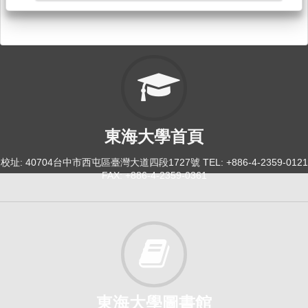
大二英文：多元文化[4086]
日間學士班-中文,歷史,日文,哲學2
必修
114-2
大一英文[3974]
東海大學首頁
日間學士班-工學院1
必修
校址: 40704台中市西屯區臺灣大道四段1727號 TEL: +886-4-2359-0121
FAX: +886-4-2359-0361
114-2
大一英文[4022]
日間學士班-經,畜,食科,健運,法律1
必修
114-2
東海大學圖書館