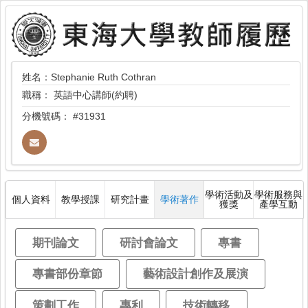
姓名：Stephanie Ruth Cothran
職稱：
英語中心講師(約聘)
分機號碼：
#31931
學術活動及
學術服務與
個人資料
教學授課
研究計畫
學術著作
獲獎
產學互動
期刊論文
研討會論文
專書
專書部份章節
藝術設計創作及展演
策劃工作
專利
技術轉移