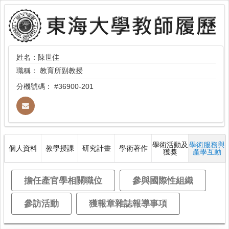
姓名：陳世佳
職稱：
教育所副教授
分機號碼：
#36900-201
學術活動及
學術服務與
個人資料
教學授課
研究計畫
學術著作
獲獎
產學互動
擔任產官學相關職位
參與國際性組織
參訪活動
獲報章雜誌報導事項