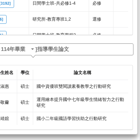
日間學士班-共必修1-4
必修
192]
研究所-教育專班1,2
選修
6]
日間學士班-教育學程2
必修
1]
[
114年畢業
]指導學生論文
日間學士班-共必修1-4
必修
185]
學生姓名
學位
論文名稱
林淑惠
碩士
國中資優班雙閱讀素養教學之行動研究
運用繪本提升國中七年級學生情緒智力之行動
鄧敬薾
碩士
研究
陳靖媗
碩士
國小二年級國語學習扶助之行動研究