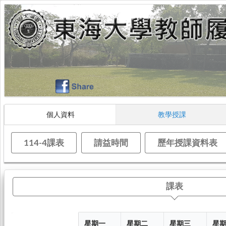
個人資料
教學授課
114-4課表
請益時間
歷年授課資料表
課表
星期一
星期二
星期三
星