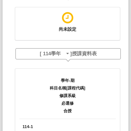
尚未設定
[
114學年
]授課資料表
學年-期
科目名稱[課程代碼]
修課系級
必選修
合授
114-1