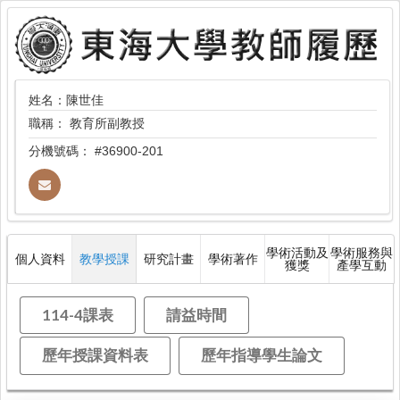
姓名：陳世佳
職稱：
教育所副教授
分機號碼：
#36900-201
學術活動及
學術服務與
個人資料
教學授課
研究計畫
學術著作
獲獎
產學互動
114-4課表
請益時間
歷年授課資料表
歷年指導學生論文