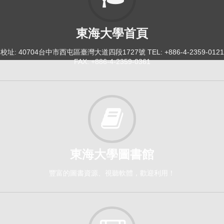
東海大學首頁
114-2
國語文教學實習[3611]
校址: 40704台中市西屯區臺灣大道四段1727號 TEL: +886-4-2359-0121
日間學士班-教育學程2
FAX: +886-4-2359-0361
必修
114-2
社會：社會領導探索[3185]
日間學士班-共必修1-4
必修
東海大學圖書館
豐富的圖書資源、視聽軟體，歡迎利用！