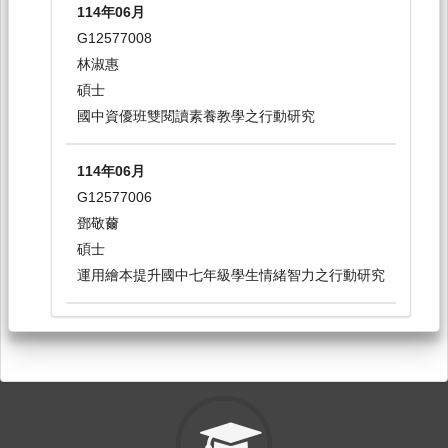
114年06月
G12577008
114-1
林淑惠
教育專題研究[6602]
碩士
研究所-教育專班2
國中資優班雙閱讀素養教學之行動研究
必修
114年06月
G12577006
114-1
鄧敬薾
社會：社會領導探索[3192]
碩士
日間學士班-共必修1-4
運用繪本提升國中七年級學生情緒智力之行動研究
必修
114年06月
G12577018
114-2
陳靖媗
領導與溝通研究[6606]
碩士
研究所-教育專班1,2
國小二年級國語學習扶助之行動研究
選修