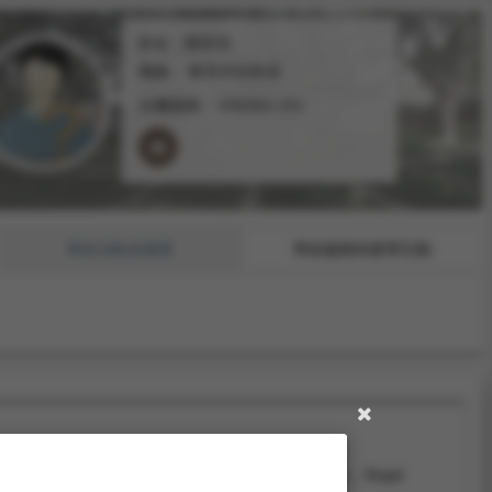
姓名：陳世佳
職稱：
教育所副教授
分機號碼：
#36900-201
學術活動及獲獎
學術服務與產學互動
術會議，Asian University Leaders Program.。Regal