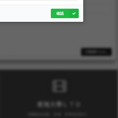
4學年度主持研究計畫獎勵。
確認
4學年度產學合作獎勵。
10筆資料 more...
東海大學ＬＴＤ
有關校內活動、宣傳、宣導視訊影片。