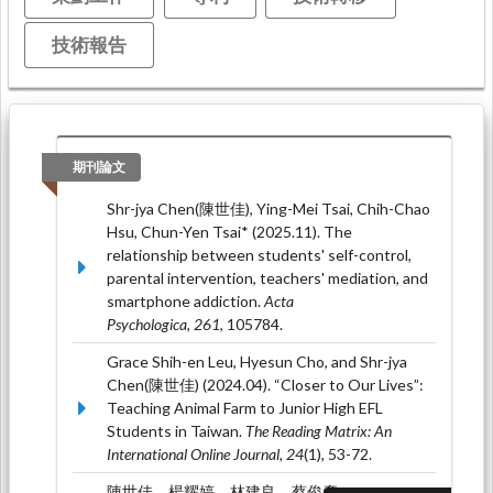
技術報告
期刊論文
Shr-jya Chen(陳世佳), Ying-Mei Tsai, Chih-Chao
Hsu, Chun-Yen Tsai* (2025.11). The
relationship between students' self-control,
parental intervention, teachers' mediation, and
smartphone addiction.
Acta
Psychologica, 261
, 105784.
Grace Shih-en Leu, Hyesun Cho, and Shr-jya
Chen(陳世佳) (2024.04). “Closer to Our Lives”:
Teaching Animal Farm to Junior High EFL
Students in Taiwan.
The Reading Matrix: An
International Online Journal, 24
(1), 53-72.
陳世佳、楊耀婷、林建良、蔡俊彥