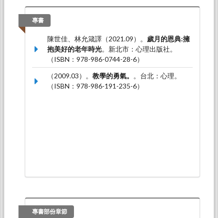
的優質教育：心理韌性與適性輔導 學術研討會，
東海大學東大附中七樓：東海大學教育研究所。
專書
羅愛、陳世佳（2023.05）。
偏鄉國小代理教務
陳世佳、林允箴譯（2021.09）。
歲月的恩典:擁
主任課程領導之初探
。論文發表於2023第十五屆
抱美好的老年時光
。新北市：心理出版社。
教育專業發展學術研討"快速變動世代中教與學的
（ISBN：978-986-0744-28-6）
創新 : 敏捷式教育的展望"，線上研討會：東海大
學教育研究所、東海大學師資培育中心。
（2009.03）。
教學的勇氣。
。台北：心理。
（ISBN：978-986-191-235-6）
楊耀婷、陳世佳（2022.05）。
七年級學生情緒
智力之初探
。論文發表於東海大學2022第十四屆
教育專業發展學術研討會:後疫情世代數位學習的
新常態、挑戰與展望，東海大學：東海大學教育
研究所暨師資培育中心。
專書部份章節