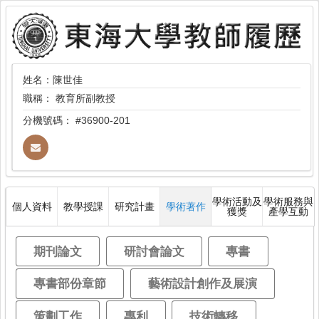
姓名：陳世佳
職稱：
教育所副教授
分機號碼：
#36900-201
學術活動及
學術服務與
個人資料
教學授課
研究計畫
學術著作
獲獎
產學互動
期刊論文
研討會論文
專書
專書部份章節
藝術設計創作及展演
策劃工作
專利
技術轉移