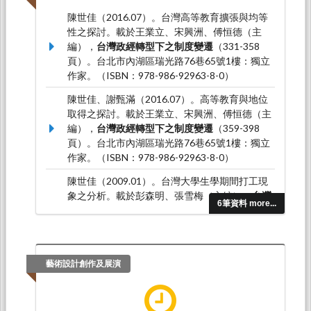
陳世佳（2016.07）。台灣高等教育擴張與均等
性之探討。載於王業立、宋興洲、傅恒德（主
編），
台灣政經轉型下之制度變遷
（331-358
頁）。台北市內湖區瑞光路76巷65號1樓：獨立
作家。（ISBN：978-986-92963-8-0）
陳世佳、謝甄滿（2016.07）。高等教育與地位
取得之探討。載於王業立、宋興洲、傅恒德（主
編），
台灣政經轉型下之制度變遷
（359-398
頁）。台北市內湖區瑞光路76巷65號1樓：獨立
作家。（ISBN：978-986-92963-8-0）
陳世佳（2009.01）。台灣大學生學期間打工現
象之分析。載於彭森明、張雪梅（主編），
台灣
6筆資料 more...
大學生的學習歷程與表現
（239-259頁）。台灣:
台北：國立台灣師範大學教育評鑑與發展研究中
心。（ISBN：978-957-752-536-9）
（2009.01）。台灣大學生學期間打工現象之分
藝術設計創作及展演
析。載於張雪梅、彭森明（主編），
教育評鑑叢
書3
（239-259頁）。台北：國立臺灣師範大學教
育評鑑與發展研究中心。