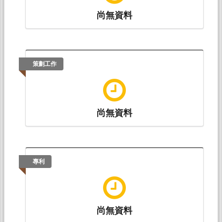
尚無資料
（2006.01）。我國現行教育實習成績評量之限
制與可能的因應方式。載於高新建（主編），
實
習輔導：培育明日的專業良師
（357-368頁）。
台北：師大書苑。
策劃工作
尚無資料
專利
尚無資料