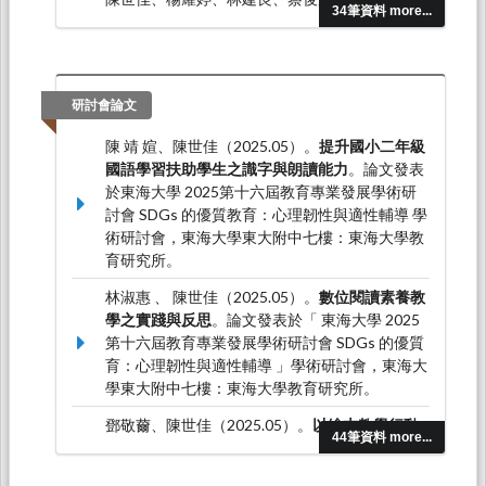
34筆資料 more...
*（2024.03）。得勝者教育協會情緒管理課程對
青少年情緒智力的成效。
教育研究與發展期刊，
20
（1），31-56。
Wei‑Cheng J. Mau, Shr‑Jya Chen(陳世佳),
研討會論文
Chi‑Chau Lin(林啟超) (2021.04). Social cognitive
陳 靖 媗、陳世佳（2025.05）。
提升國小二年級
factors of science, technology, engineering, and
國語學習扶助學生之識字與朗讀能力
。論文發表
mathematics career interests.
International
於東海大學 2025第十六屆教育專業發展學術研
Journal for Educational and Vocational
討會 SDGs 的優質教育：心理韌性與適性輔導 學
Guidance,
(21(1)), 47-60.
術研討會，東海大學東大附中七樓：東海大學教
Jiaqi Li* , Wei-Cheng Joseph Mau, Shr-Jya
育研究所。
Chen(陳世佳),Tzu-Chi Lin, and Ting-Yu
林淑惠 、 陳世佳（2025.05）。
數位閱讀素養教
Lin (2021.04). A Qualitative Exploration of
學之實踐與反思
。論文發表於「 東海大學 2025
STEM Career Development of High School
第十六屆教育專業發展學術研討會 SDGs 的優質
Students in Taiwan.
Journal of Career
育：心理韌性與適性輔導 」學術研討會，東海大
Development, 48
(2), 120-134.
學東大附中七樓：東海大學教育研究所。
鄧敬薾、陳世佳（2025.05）。
以繪本教學行動
44筆資料 more...
提升國中七年級學生的情緒智力
。論文發表於東
海大學第十六屆教育專業發展學術研討會 SDGs