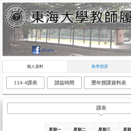
個人資料
教學授課
114-4課表
請益時間
歷年授課資料表
課表
星期一
星期二
星期三
星