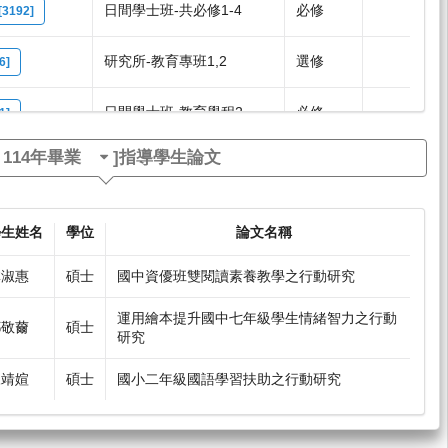
日間學士班-共必修1-4
必修
192]
研究所-教育專班1,2
選修
6]
日間學士班-教育學程2
必修
1]
[
114年畢業
]指導學生論文
日間學士班-共必修1-4
必修
185]
學生姓名
學位
論文名稱
林淑惠
碩士
國中資優班雙閱讀素養教學之行動研究
運用繪本提升國中七年級學生情緒智力之行動
鄧敬薾
碩士
研究
陳靖媗
碩士
國小二年級國語學習扶助之行動研究