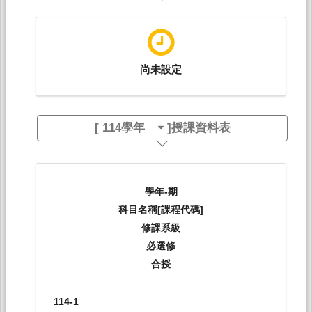
尚未設定
[
114學年
]授課資料表
學年-期
科目名稱[課程代碼]
修課系級
必選修
合授
114-1