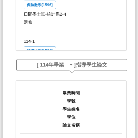
保險數學[1596]
日間學士班-統計系2-4
選修
114-1
隨機過程[1591]
日間學士班-統計系2-4
[
114年畢業
]指導學生論文
選修
114-1
畢業時間
數理統計[1585]
學號
日間學士班-統計系3A
學生姓名
必修
學位
論文名稱
114-1