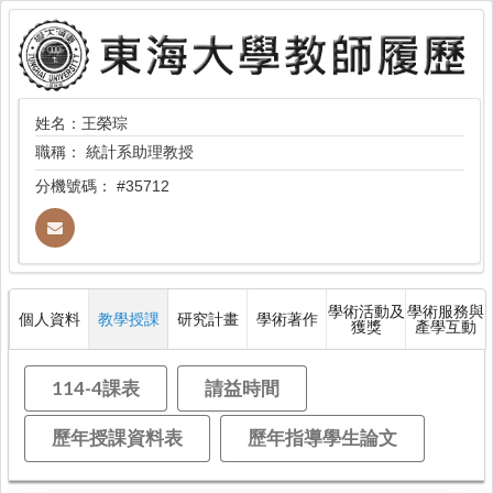
姓名：王榮琮
職稱：
統計系助理教授
分機號碼：
#35712
學術活動及
學術服務與
個人資料
教學授課
研究計畫
學術著作
獲獎
產學互動
114-4課表
請益時間
歷年授課資料表
歷年指導學生論文