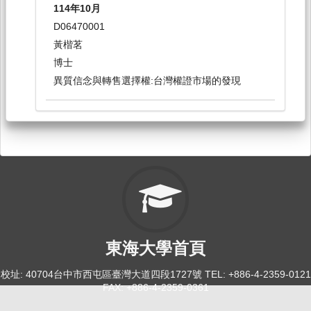
114年10月
應用統計學[1637]
D06470001
日間學士班-資管系2
黃楷茗
必修
博士
異質信念與轉售選擇權:台灣權證市場的發現
114-2
管理數學[1632]
日間學士班-資管系1
必修
114-2
隨機過程[6190]
研究所-統計碩博1,2
東海大學首頁
選修
校址: 40704台中市西屯區臺灣大道四段1727號 TEL: +886-4-2359-0121
FAX: +886-4-2359-0361
114-2