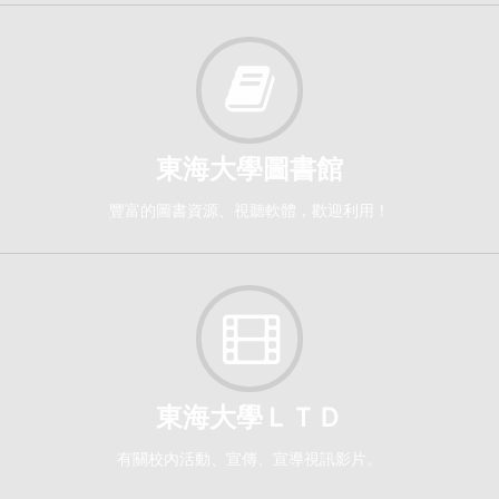
可靠度分析[6188]
研究所-統計碩博1,2
選修
114-2
東海大學圖書館
數理統計[1587]
豐富的圖書資源、視聽軟體，歡迎利用！
日間學士班-統計系3A
必修
東海大學ＬＴＤ
有關校內活動、宣傳、宣導視訊影片。