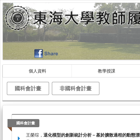
個人資料
教學授課
國科會計畫
非國科會計畫
國科會計畫
王榮琮，
退化模型的創新統計分析－基於擴散過程的動態漂移退