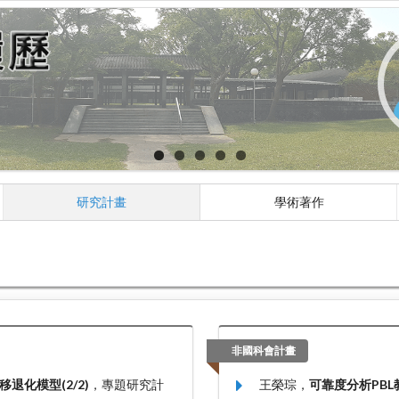
研究計畫
學術著作
非國科會計畫
化模型(2/2)
，專題研究計
王榮琮，
可靠度分析PBL