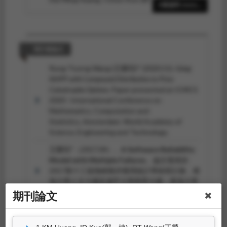
8筆資料 more...
Tsorng Wang (王榮琮) (2022.06). Resale options
and heterogeneous beliefs.
The Journal of
Futures Markets, 42
(6), 1067-1083.
溫富雄、王榮琮、李騫豪、張志成
研討會論文
*（2022.03）。臺灣從事重量訓練男性運動依
Rong-Tsorng Wang (王榮琮)* (2020.11).
Using
賴、情緒表現及肌肉發達驅力的關聯性。
大專體
NHPP with Compound Distribution to Price
育學刊，24
（1），45-62。
Catastrophe Options
. Paper presented at ICMCS
Ying-Hui Lee, Ya-Sian Chang, Chih-Chang Hsieh,
2020 : International Conference on
Rong-Tsorng Wang(王榮琮), Jan- Gowth Chang,
Mathematics, Computation and
Chung-Jen Chen, Shun-Jen
Statistics, Amsterdam: World Academy of
Chang* (2022.01). APOE and KLF14 genetic
Science, Engineering and Technology.
variants are sex-specific for low high-density
王榮琮*（2017.04）。
A Software Reliability
lipoprotein cholesterol identified by a genome-
Model with Multiple Failures
。論文發表於
wide association study.
Genetics and Molecular
2017第十三屆海峽兩岸應用統計學術研討會，東
Biology, 45
(1), 20210280.
海大學人文大樓及逢甲大學商學大樓：東海大學
統計學系。
期刊論文