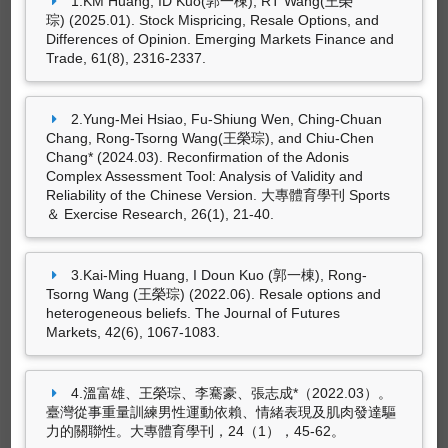
1.KM Huang, ID Kuo(郭一棟), RT Wang(王榮
琮) (2025.01). Stock Mispricing, Resale Options, and
Differences of Opinion. Emerging Markets Finance and
專書
Trade, 61(8), 2316-2337.
2.Yung-Mei Hsiao, Fu-Shiung Wen, Ching-Chuan
尚無資料
Chang, Rong-Tsorng Wang(王榮琮), and Chiu-Chen
Chang* (2024.03). Reconfirmation of the Adonis
Complex Assessment Tool: Analysis of Validity and
Reliability of the Chinese Version. 大專體育學刊 Sports
＆ Exercise Research, 26(1), 21-40.
專書部份章節
3.Kai-Ming Huang, I Doun Kuo (郭一棟), Rong-
Rong-Tsorng Wang (王榮
Tsorng Wang (王榮琮) (2022.06). Resale options and
琮)* (2014.01). Reliability Evaluation
heterogeneous beliefs. The Journal of Futures
Techniques. In Jimson Mathew, Rishad A.
Markets, 42(6), 1067-1083.
Shafik, Dhiraj K. Pradhan (Ed.),
Energy-Efficient
Fault-Tolerant Systems
(pp. 11-97). New
York: Springer Science+Business Media.
4.溫富雄、王榮琮、李騫豪、張志成*（2022.03）。
(ISBN：978-1-4614-4192-2)
臺灣從事重量訓練男性運動依賴、情緒表現及肌肉發達驅
力的關聯性。大專體育學刊，24（1），45-62。