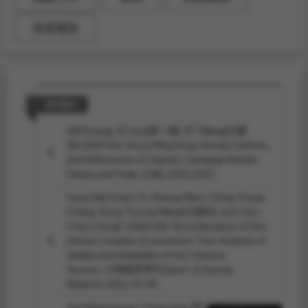
技術報告
期刊論文
KM Huang, ID Kuo(郭一棟), RT Wang(王榮
琮) (2025.01). Stock Mispricing, Resale Options,
and Differences of Opinion.
Emerging Markets
Finance and Trade, 61
(8), 2316-2337.
Yung-Mei Hsiao, Fu-Shiung Wen, Ching-Chuan
Chang, Rong-Tsorng Wang(王榮琮), and Chiu-
Chen Chang* (2024.03). Reconfirmation of the
Adonis Complex Assessment Tool: Analysis of
Validity and Reliability of the Chinese
Version.
大專體育學刊 Sports ＆ Exercise
Research, 26
(1), 21-40.
Kai-Ming Huang, I Doun Kuo (郭一棟), Rong-