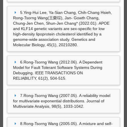
5.Ying-Hui Lee, Ya-Sian Chang, Chih-Chang Hsieh,
Rong-Tsorng Wang(王榮琮), Jan- Gowth Chang,
Chung-Jen Chen, Shun-Jen Chang* (2022.01). APOE
and KLF14 genetic variants are sex-specific for low
high-density lipoprotein cholesterol identified by a
genome-wide association study. Genetics and
Molecular Biology, 45(1), 20210280.
藝術設計創作及展演
6.Rong-Tsorng Wang (2012.06). A Dependent
Model for Fault Tolerant Software Systems During
Debugging. IEEE TRANSACTIONS ON
RELIABILITY, 61(2), 504-515.
尚無資料
7.Rong-Tsorng Wang (2007.05). A reliability model
for multivariate exponential distributions. Journal of
Multivariate Analysis, 98(5), 1033-1042.
策劃工作
8.Rong-Tsorng Wang (2005.05). A mixture and self-