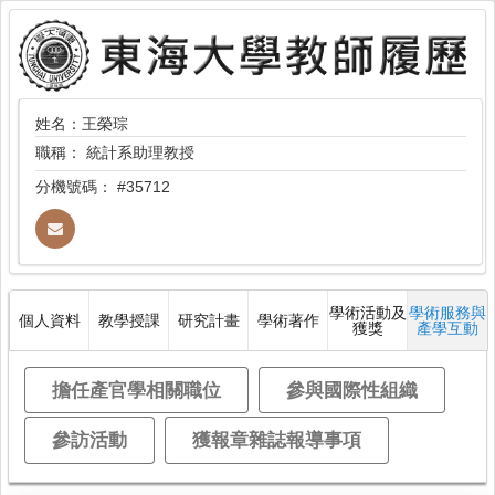
姓名：王榮琮
職稱：
統計系助理教授
分機號碼：
#35712
學術活動及
學術服務與
個人資料
教學授課
研究計畫
學術著作
獲獎
產學互動
擔任產官學相關職位
參與國際性組織
參訪活動
獲報章雜誌報導事項