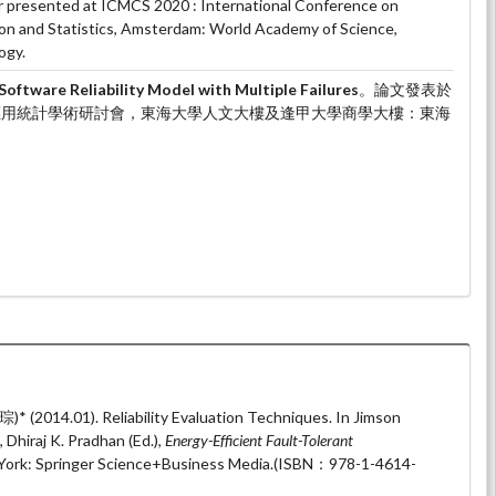
r presented at ICMCS 2020 : International Conference on
n and Statistics, Amsterdam: World Academy of Science,
ogy.
Software Reliability Model with Multiple Failures
。論文發表於
岸應用統計學術研討會，東海大學人文大樓及逢甲大學商學大樓：東海
 (2014.01). Reliability Evaluation Techniques. In Jimson
 Dhiraj K. Pradhan (Ed.),
Energy-Efficient Fault-Tolerant
 York: Springer Science+Business Media.(ISBN：978-1-4614-