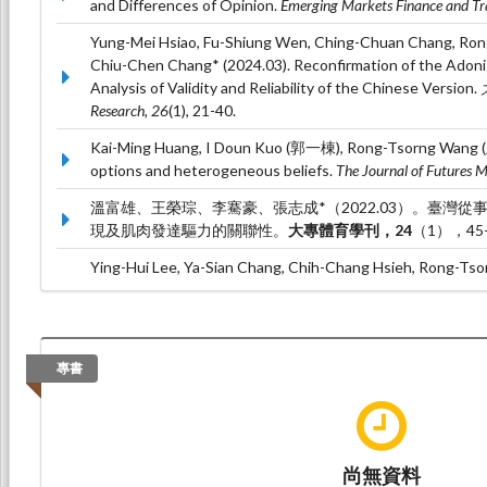
and Differences of Opinion.
Emerging Markets Finance and Tr
Yung-Mei Hsiao, Fu-Shiung Wen, Ching-Chuan Chang, R
Chiu-Chen Chang* (2024.03). Reconfirmation of the Adon
Analysis of Validity and Reliability of the Chinese Version.
Research, 26
(1), 21-40.
Kai-Ming Huang, I Doun Kuo (郭一棟), Rong-Tsorng Wang 
options and heterogeneous beliefs.
The Journal of Futures 
溫富雄、王榮琮、李騫豪、張志成*（2022.03）。臺灣
現及肌肉發達驅力的關聯性。
大專體育學刊，24
（1），45
Ying-Hui Lee, Ya-Sian Chang, Chih-Chang Hsieh, Rong-
Chang, Chung-Jen Chen, Shun-Jen Chang* (2022.01). APO
are sex-specific for low high-density lipoprotein choleste
association study.
Genetics and Molecular Biology, 45
(1), 202
專書
尚無資料