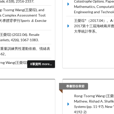
ade, 61
(8), 2316-2337.
Catastrophe Options
. Pape
Mathematics, Computatio
ong-Tsorng Wang(王榮琮), and
Engineering and Technol
is Complex Assessment Tool:
大專體育學刊 Sports ＆ Exercise
王榮琮*（2017.04）。
A 
2017第十三屆海峽兩
大學統計學系。
(王榮琮) (2022.06). Resale
Markets, 42
(6), 1067-1083.
從事重量訓練男性運動依賴、情緒表
-62。
Tsorng Wang(王榮琮), Jan- Gowth
8筆資料 more...
E and KLF14 genetic variants
rol identified by a genome-wide
10280.
專書部份章節
Rong-Tsorng Wang (王榮琮)*
Mathew, Rishad A. Shafik,
Systems
(pp. 11-97). New
4192-2)