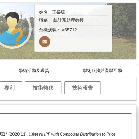
姓名：王榮琮
職稱：
統計系助理教授
分機號碼：
#35712
學術活動及獲獎
學術服務與產學互動
專利
技術轉移
技術報告
)* (2020.11).
Using NHPP with Compound Distribution to Price