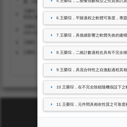
5.王榮琮，二變量指數模型之性質探討及其應
畫，2023.08-2024.10
王榮琮，
退化模型的創新統計分析－基於擴散過程的動態漂移退
研究計畫，2022.08-2023.07
6.王榮琮，平賭過程之軟體可靠度，專題研究計
王榮琮，
除錯階段中N版本編程軟體系統之隨機模型的探討
2013.10
7.王榮琮，具後續影響之軟體失效的建模，專題
王榮琮，
點過程之二變量分布
，專題研究計畫，2010.08-201
王榮琮，
二變量指數模型之性質探討及其應用
，專題研究計畫，
8.王榮琮，二維計數過程在具有不完全移除
9.王榮琮，具混合特性之自激點過程其相關的
10.王榮琮，在不完全除錯隨機假設下之軟體
11.王榮琮，元件間具相依性質之可靠度模式