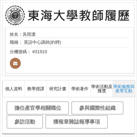
姓名：吳雨濃
職稱：
英語中心講師(約聘)
分機號碼：
#31910
學術活動及
學術服務與
個人資料
教學授課
研究計畫
學術著作
獲獎
產學互動
擔任產官學相關職位
參與國際性組織
參訪活動
獲報章雜誌報導事項