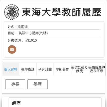
姓名：吳雨濃
職稱：
英語中心講師(約聘)
分機號碼：
#31910
學術活動及
學術服務與
個人資料
教學授課
研究計畫
學術著作
獲獎
產學互動
專長
學歷
經歷