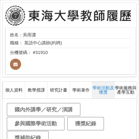
姓名：吳雨濃
職稱：
英語中心講師(約聘)
分機號碼：
#31910
學術活動及
學術服務與
個人資料
教學授課
研究計畫
學術著作
獲獎
產學互動
國內外講學／研究／演講
參與國際學術活動
獲獎紀錄
獎補助紀錄