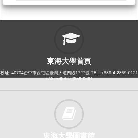
大二英文：職涯與專業[4131]
日間學士班-經,畜,食,健運,法律2
必修
114-2
大一英文[3971]
東海大學首頁
日間學士班-工學院1
必修
校址: 40704台中市西屯區臺灣大道四段1727號 TEL: +886-4-2359-0121
FAX: +886-4-2359-0361
114-2
大一英文[3981]
日間學士班-企管,國貿1
必修
114-2
東海大學圖書館