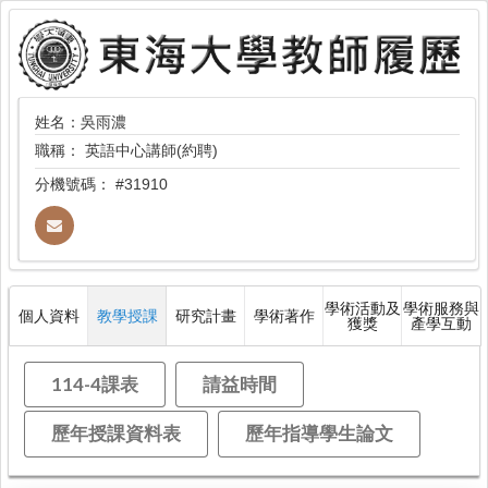
姓名：吳雨濃
職稱：
英語中心講師(約聘)
分機號碼：
#31910
學術活動及
學術服務與
個人資料
教學授課
研究計畫
學術著作
獲獎
產學互動
114-4課表
請益時間
歷年授課資料表
歷年指導學生論文