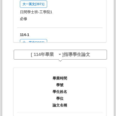
大一英文[3971]
日間學士班-工學院1
必修
114-1
大一英文[3982]
日間學士班-企管,國貿1
[
114年畢業
]指導學生論文
必修
114-1
畢業時間
大一英文[4019]
學號
日間學士班-經,畜,食科,健運,法律1
學生姓名
必修
學位
論文名稱
114-1