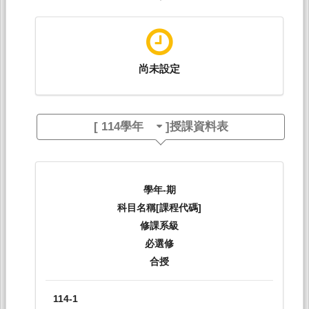
尚未設定
[
114學年
]授課資料表
學年-期
科目名稱[課程代碼]
修課系級
必選修
合授
114-1