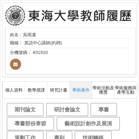
姓名：吳雨濃
職稱：
英語中心講師(約聘)
分機號碼：
#31910
學術活動及
學術服務與
個人資料
教學授課
研究計畫
學術著作
獲獎
產學互動
期刊論文
研討會論文
專書
專書部份章節
藝術設計創作及展演
策劃工作
專利
技術轉移