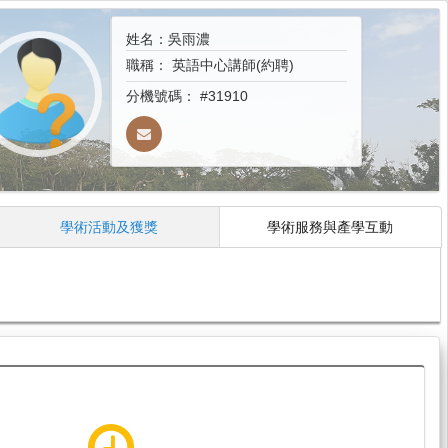
姓名：吳雨濃
職稱：
英語中心講師(約聘)
分機號碼：
#31910
學術活動及獲獎
學術服務與產學互動