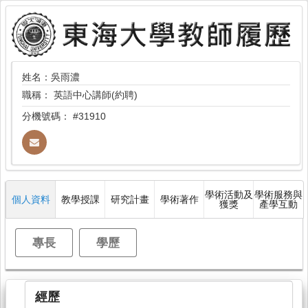
姓名：吳雨濃
職稱：
英語中心講師(約聘)
分機號碼：
#31910
學術活動及
學術服務與
個人資料
教學授課
研究計畫
學術著作
獲獎
產學互動
專長
學歷
經歷