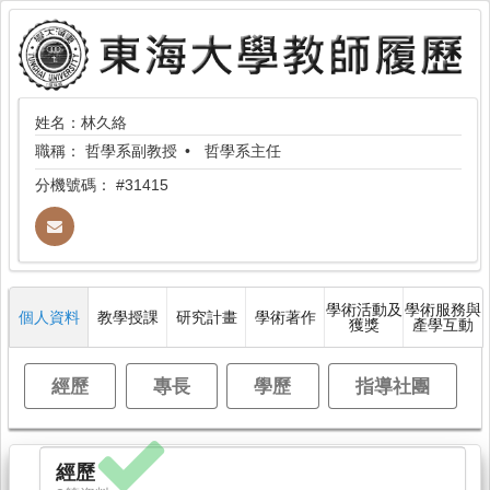
姓名：林久絡
職稱：
哲學系副教授
哲學系主任
分機號碼：
#31415
學術活動及
學術服務與
個人資料
教學授課
研究計畫
學術著作
獲獎
產學互動
經歷
專長
學歷
指導社團
經歷