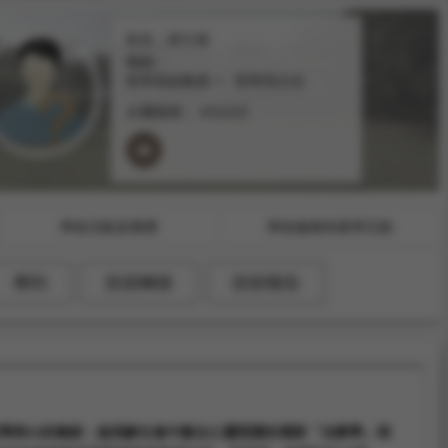
姓名：林久絡
職稱：
哲學系副教授
哲學系主任
分機號碼：
#31415
學術活動及獲獎
學術服務與產學互動
專利
技術轉移
技術報告
學與AI的橋接：超高齡社會中數位心靈照護的儒家「治療學」框