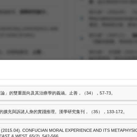
架
。論文發表於2026
的實踐推理。
漢學研究集刊，
林久絡*（2026.04）。
Co
Neurophenomenological
審視」學術研討會，東海
CIAN MORAL EXPERIENCE AND
OF VIEW OF MOU
林久絡*（2025.11）。
論
「理解與療癒」學術研討
壺丘」的隱喻書寫。
止善，
林久絡*、甘偵蓉（2025.
論文發表於「跨文化哲學與
大學哲學系、中央研究院
術思維」與深層生態學。
哲學與文
(林久絡)*（2024.06）。
5筆資料 more...
於「靈異經驗與哲學反思
無情論」的雙重面向及其治療學的義涵。止善，（34），57-73。
專書部份章節
子式的擴充與訴諸人身的實踐推理。漢學研究集刊，（35），133-172。
 (2015.04). CONFUCIAN MORAL EXPERIENCE AND ITS METAPHYS
T & WEST, 65(2), 542-566.