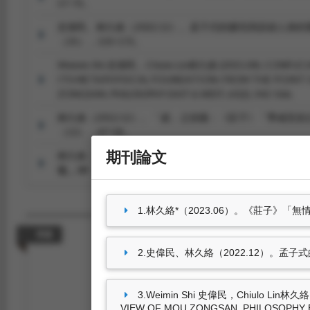
57-73。
史偉民、林久絡（2022.12）。孟子式的擴充與訴諸人身
（35），133-172。
Weimin Shi 史偉民，Chiulo Lin林久絡 (2015.04). CONFU
ITS METAPHYSICAL FOUNDATION: FROM THE POINT 
ZONGSAN.
PHILOSOPHY EAST & WEST, 65
(2), 542-566.
林久絡（2012.12）。「虛」之技藝：《莊子》「季咸見
（13），47-58。
期刊論文
林久絡（2012.07）。「以天合天」：《莊子》中的「技
化，39
（7），57-67。
1.林久絡*（2023.06）。《莊子》「
專書
2.史偉民、林久絡（2022.12）。孟
3.Weimin Shi 史偉民，Chiulo Lin林久絡
尚無資料
VIEW OF MOU ZONGSAN. PHILOSOPHY EAS