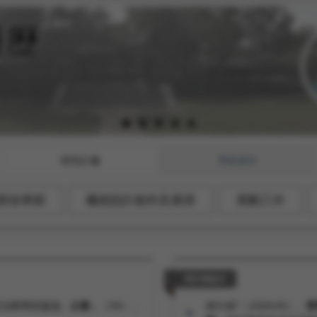
研究計畫
學術著作
部份章節
藝術設計創作及展演
策劃工作
研討會論文
其治療學的義涵。
止善，
（34），
林久絡*（2026.05）。
哲