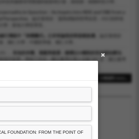
 福祉科技與服務管理實踐與創新研討會，南投縣：南開科技大學。
rporeality in Question：An Inquiry into NDE and OBE from a
 Perspective
。論文發表於「靈異經驗與哲學反思：ASC的跨域
大學：東海大學哲學系。
修行傳統中『身體圖式』之存有論指涉與規範效應
。論文發表於
會，輔仁大學：中國哲學會、輔仁大學。
10）。
良知的本體、遮蔽與疏通：建構以AI輔助的良知認知療法
。
現代世界」學術工作坊，國立臺灣大學人文館 345 室：國立臺灣
中國文哲研究所。
密契經驗與超感官經驗：從《莊子》「壺子四示」談起
。論文發表
19筆資料 more...
」學術研討會，東海大學人文大樓展學廳：東海大學哲學系。
ICAL FOUNDATION: FROM THE POINT OF
尚無資料