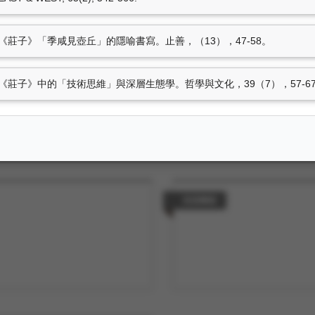
藝：《莊子》「季咸見壺丘」的隱喻書寫。止善，（13），47-58。
策劃工作
」：《莊子》中的「技術思維」與深層生態學。哲學與文化，39（7），57-6
技術轉移