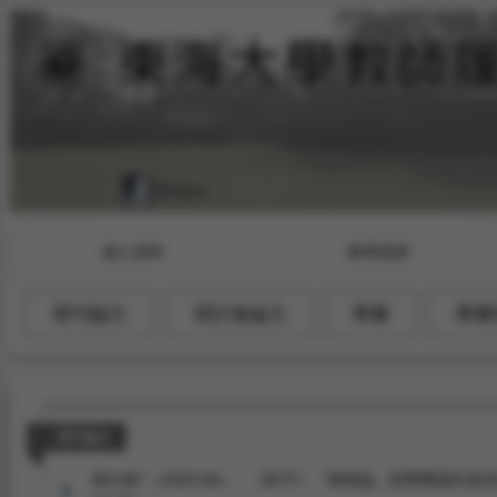
個人資料
教學授課
期刊論文
研討會論文
專書
專書
期刊論文
林久絡*（2023.06）。《莊子》「無情論」的雙重面向及