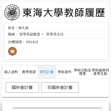
姓名：林久絡
職稱：
哲學系副教授
哲學系主任
分機號碼：
#31415
學術活動及
學術服務與
個人資料
教學授課
研究計畫
學術著作
獲獎
產學互動
國科會計畫
非國科會計畫