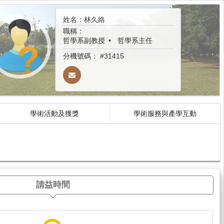
姓名：林久絡
職稱：
哲學系副教授
哲學系主任
分機號碼：
#31415
學術活動及獲獎
學術服務與產學互動
請益時間