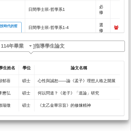
必
日間學士班-哲學系1
修
選
科技時代的哲
日間學士班-哲學系1-4
修
研究所-共選修3,4(華語碩學程開),
選
[
114年畢業
]指導學生論文
90]
華語碩學程1,2
修
選
日間學士班-哲學系1-4
71]
修
學生姓名
學位
論文名稱
選
世界圖式與
顏郁蓓
碩士
心性與誠恕——論《孟子》理想人格之開展
研究所-哲學碩博1,2
修
李懋弘
碩士
何以問道？《老子》「道論」研究
賴瑞徵
碩士
《太乙金華宗旨》的修煉精神