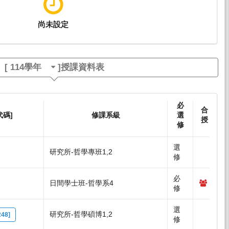
尚未設定
[
114學年
]授課資料表
必
合
代碼]
修課系級
選
授
修
選
研究所-哲學專班1,2
修
必
日間學士班-哲學系4
修
選
研究所-哲學碩博1,2
48]
修