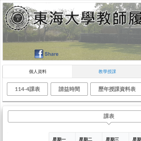
個人資料
教學授課
114-4課表
請益時間
歷年授課資料表
課表
星期一
星期二
星期三
星