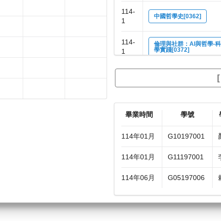
114-
中國哲學史[0362]
1
114-
倫理與社群：AI與哲學-
學實踐[0372]
1
114-
人文教育前瞻議題研究[51
2
114-
價值與文化：宗教哲學[03
2
畢業時間
學號
114-
圖式哲學：修練傳統中的
114年01月
G10197001
身體圖式[5247]
2
114年01月
G11197001
114年06月
G05197006