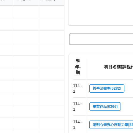
學
年-
科目名稱[課程
期
114-
哲學治療學[5282]
1
114-
畢業作品[0366]
1
114-
陽明心學與心理動力學[52
1