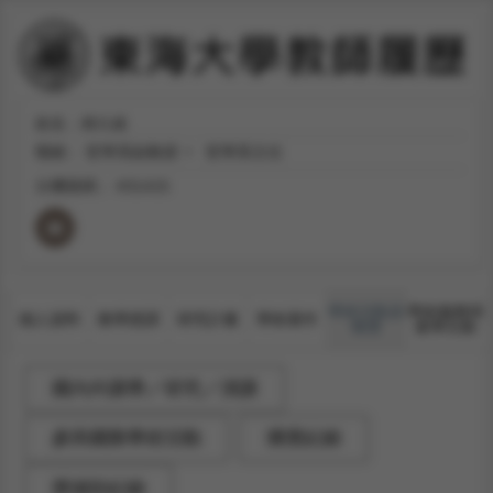
姓名：林久絡
職稱：
哲學系副教授
哲學系主任
分機號碼：
#31415
學術活動及
學術服務與
個人資料
教學授課
研究計畫
學術著作
獲獎
產學互動
國內外講學／研究／演講
參與國際學術活動
獲獎紀錄
獎補助紀錄