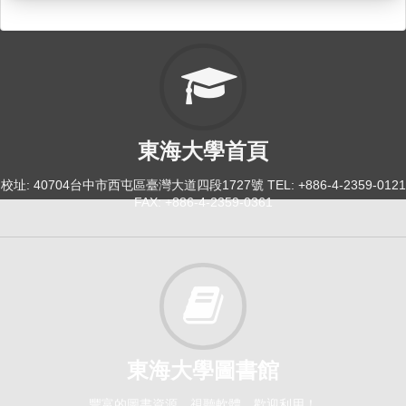
倫理與社群：AI與哲學-科技時代的哲學實踐[0372]
日間學士班-哲學系1-4
選修
114-1
東海大學首頁
價值與文化：總整課程[0377]
校址: 40704台中市西屯區臺灣大道四段1727號 TEL: +886-4-2359-0121
日間學士班-哲學系2-4
FAX: +886-4-2359-0361
選修
114-1
人文：人文價值思辨[3033]
日間學士班-共必修1-4
必修
東海大學圖書館
豐富的圖書資源、視聽軟體，歡迎利用！