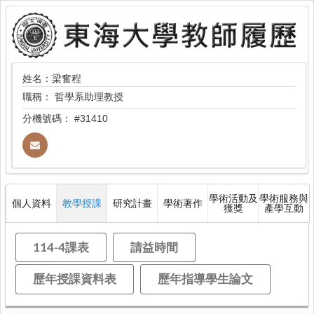
姓名：梁奮程
職稱：
哲學系助理教授
分機號碼：
#31410
學術活動及
學術服務與
個人資料
教學授課
研究計畫
學術著作
獲獎
產學互動
114-4課表
請益時間
歷年授課資料表
歷年指導學生論文