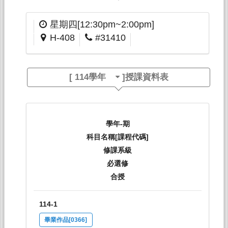
星期四[12:30pm~2:00pm]
H-408
#31410
[
114學年
]授課資料表
學年-期
科目名稱[課程代碼]
修課系級
必選修
合授
114-1
畢業作品[0366]