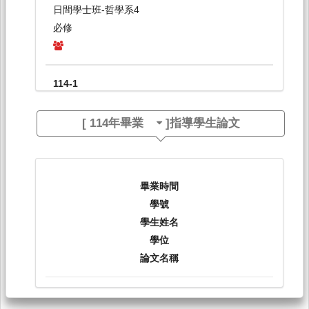
日間學士班-哲學系4
必修
114-1
哲學基本問題與論文寫作[5241]
[
114年畢業
]指導學生論文
研究所-哲學碩,專班,博1
必修
畢業時間
114-1
學號
儒家與理由論[5250]
學生姓名
學位
研究所-哲學碩1,2
論文名稱
選修
114-1