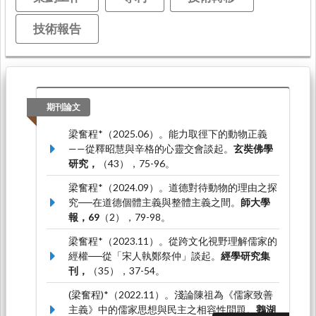
技術報告
期刊論文
梁奮程*（2025.06）。能力取徑下的動物正義
——從釋昭慧與辛格的心靈交會談起。
玄奘佛學
研究，
（43），75-96。
梁奮程*（2024.09）。道德對待動物的理由之探
究──在道德個體主義與整體主義之間。
師大學
報，69
（2），79-98。
梁奮程*（2023.11）。從跨文化視野理解儒家的
經權──從「宋人執鄭祭仲」談起。
經學研究集
刊，
（35），37-54。
(梁奮程)*（2022.11）。淺論陳祖為《儒家致善
主義》中的儒家思想與民主之相容性問題。
鵝湖