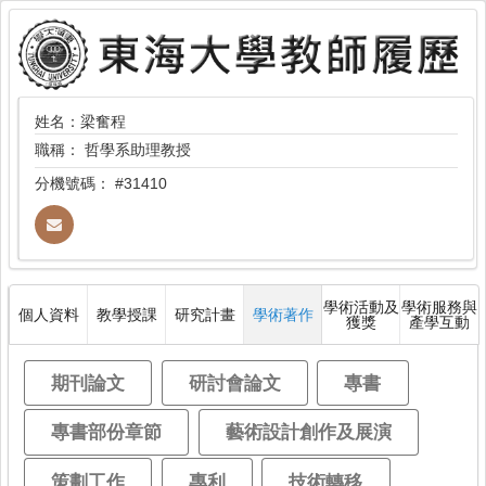
姓名：梁奮程
職稱：
哲學系助理教授
分機號碼：
#31410
學術活動及
學術服務與
個人資料
教學授課
研究計畫
學術著作
獲獎
產學互動
期刊論文
研討會論文
專書
專書部份章節
藝術設計創作及展演
策劃工作
專利
技術轉移