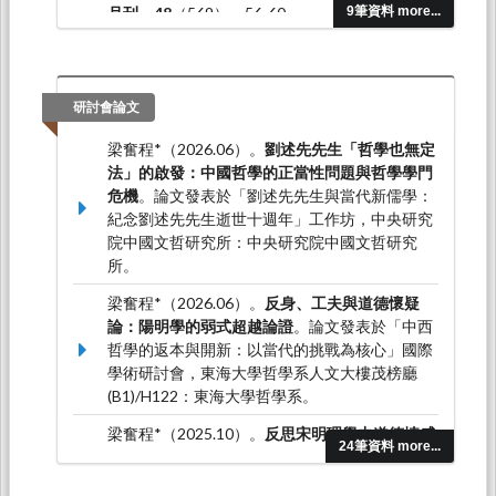
月刊，48
（569），56-60。
9筆資料 more...
梁奮程*（2021.07）。從 Iris Marion Young 的政
治責任思考《經濟，不是市場說了算》。
新實踐
集刊，
（1），135-141。
研討會論文
梁奮程*（2026.06）。
劉述先先生「哲學也無定
法」的啟發：中國哲學的正當性問題與哲學學門
危機
。論文發表於「劉述先先生與當代新儒學：
紀念劉述先先生逝世十週年」工作坊，中央研究
院中國文哲研究所：中央研究院中國文哲研究
所。
梁奮程*（2026.06）。
反身、工夫與道德懷疑
論：陽明學的弱式超越論證
。論文發表於「中西
哲學的返本與開新：以當代的挑戰為核心」國際
學術研討會，東海大學哲學系人文大樓茂榜廳
(B1)/H122：東海大學哲學系。
梁奮程*（2025.10）。
反思宋明理學中道德情感
24筆資料 more...
的論述架構：以「覺情」框架為例
。論文發表於
2025 年宋明清儒學的類型與發展 XII 研討會，桃