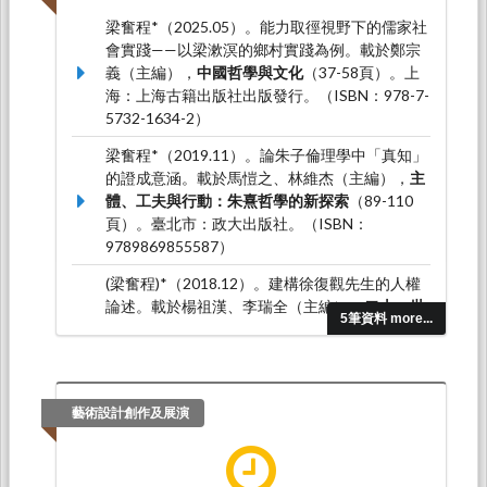
梁奮程*（2025.05）。能力取徑視野下的儒家社
會實踐——以梁漱溟的鄉村實踐為例。載於鄭宗
義（主編），
中國哲學與文化
（37-58頁）。上
海：上海古籍出版社出版發行。（ISBN：978-7-
5732-1634-2）
梁奮程*（2019.11）。論朱子倫理學中「真知」
的證成意涵。載於馬愷之、林維杰（主編），
主
體、工夫與行動：朱熹哲學的新探索
（89-110
頁）。臺北市：政大出版社。（ISBN：
9789869855587）
(梁奮程)*（2018.12）。建構徐復觀先生的人權
論述。載於楊祖漢、李瑞全（主編），
二十一世
5筆資料 more...
紀當代儒學論文集II：儒學的全球在地化與當代
文明
（211-220頁）。中壢市：中央大學儒學研
究中心。（ISBN：978-986-05-8088-4）
梁奮程*（2018.07）。論牟宗三先生的良知自我
藝術設計創作及展演
坎陷──從道德到政治的轉折。載於楊永漢（主
編），
紀念牟宗三先生逝世二十周年國際學術研
討會論文集
（119-130頁）。臺北市：萬卷樓。