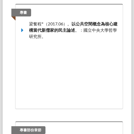
園中壢：中央大學文學院儒學研究中心、中央研
究院明清研究推動委員會、中央大學中國文學
專書
系、哲學研究所主辦。
梁奮程*（2017.06）。
以公共空間概念為核心建
梁奮程*（2025.09）。
〈論納思邦的動物尊嚴概
構當代新儒家的民主論述
。：國立中央大學哲學
念〉
。論文發表於第二十三屆 「紀念印順導師思
研究所。
想之理論與實踐」國際學術會議，玄奘大學（新
竹市香山區玄奘路 48 號）：玄奘大學臺灣佛教
研究中心、慈濟慈善基金會、中華民國關懷生命
協會、弘誓文教基金會、玄奘大學宗教與文化學
系。
梁奮程*（2025.08）。
《論語》「宰我問三年之
喪章」中的道德情感與尊嚴概念
。論文發表於第
45屆中國學國際學術大會，韓國首爾特別市延世
大學：韓國中國學會, 延世大學。
專書部份章節