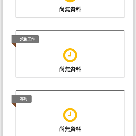
（ISBN：9789864781607）
尚無資料
梁奮程*（2015.06）。論儒家圓教新模型的可能
性──程明道一本論與胡五峰詭譎相即教法的融
合。載於楊祖漢、李瑞全（主編），
二十一世紀
當代儒學論文集I：儒學之國際展望
（265-276
策劃工作
頁）。中壢：中央大學儒學中心。（ISBN：
9789860351743）
尚無資料
專利
尚無資料