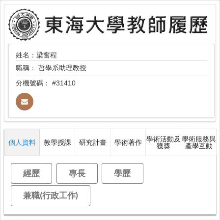
姓名：梁奮程
職稱：
哲學系助理教授
分機號碼：
#31410
學術活動及
學術服務與
個人資料
教學授課
研究計畫
學術著作
獲獎
產學互動
經歷
專長
學歷
兼職(行政工作)