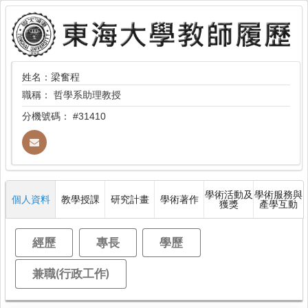
姓名：梁奮程
職稱：
哲學系助理教授
分機號碼：
#31410
學術活動及
學術服務與
個人資料
教學授課
研究計畫
學術著作
獲獎
產學互動
經歷
專長
學歷
兼職(行政工作)