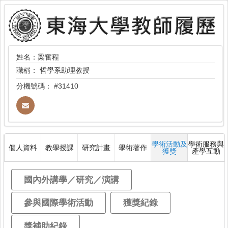
姓名：梁奮程
職稱：
哲學系助理教授
分機號碼：
#31410
學術活動及
學術服務與
個人資料
教學授課
研究計畫
學術著作
獲獎
產學互動
國內外講學／研究／演講
參與國際學術活動
獲獎紀錄
獎補助紀錄