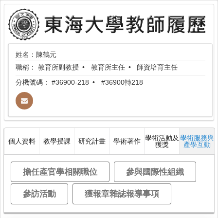
姓名：陳鶴元
職稱：
教育所副教授
教育所主任
師資培育主任
分機號碼：
#36900-218
#36900轉218
學術活動及
學術服務與
個人資料
教學授課
研究計畫
學術著作
獲獎
產學互動
擔任產官學相關職位
參與國際性組織
參訪活動
獲報章雜誌報導事項