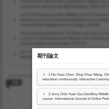
interaction ties drive students participate in flipped civic
continuously.
Interactive Learning Environments, 31
(8), 5317-
Jerry Chih-Yuan Sun,Geoffrey Middlebrook,Otto Khera,Ho
exploratory study of incorporating blogfolios into a colleg
Journal of Online Pedagogy and Course Design, 8
, NA-NA.
Pan,Jen Der,Deng,Liang-Yu F.,Tsai, Shiou-Ling, Chen, Ho-Yua
S. (2013.11). Development and Validation of a Christian-b
Journal of Guidance and Counseling, 42
, 99-114.
Lee, C.-Y,Pan, P. J. D, Liao, C.-J, Chen, H.-Y, Walters, B. G. 
期刊論文
among digital natives: Focusing on character exemplars.
Co
1.Ho-Yuan Chen, Ding-Chau Wang, Chien-
education continuously. Interactive Learni
專書
2.Jerry Chih-Yuan Sun,Geoffrey Middleb
course. International Journal of Online P
尚無資料