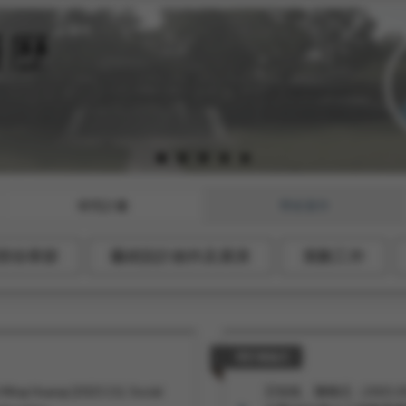
研究計畫
學術著作
部份章節
藝術設計創作及展演
策劃工作
研討會論文
ing Huang (2023.11). Social
王怡玫、陳鶴元（2021.