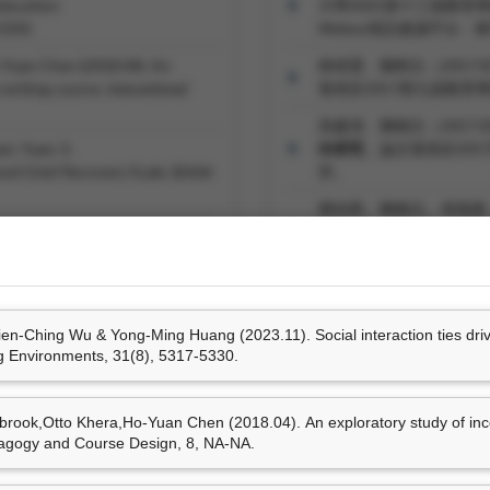
 education
大學2021第十三屆教育
5330.
Webex視訊會議平台
-Yuan Chen (2018.04). An
林靖雯、陳鹤元（2017.
e writing course.
International
發表於2017第九屆教
吳建清、陳鶴元（2017.
n, Yuan, S.
向研究
。論文發表於20
ased Grief Recovery Scale.
British
所。
鄧佳恩、陳鶴元、張斐庭（2
(2013.09). E-character education
關係
。論文發表於台灣教
mputers & Education, 67
, 58-68.
技學會。
4筆資料 more...
劉瑞傳、陳鶴元（2016.
表於2016第八屆教育
Ching Wu & Yong-Ming Huang (2023.11). Social interaction ties drive s
ng Environments, 31(8), 5317-5330.
專書部份章節
rook,Otto Khera,Ho-Yuan Chen (2018.04). An exploratory study of incorp
edagogy and Course Design, 8, NA-NA.