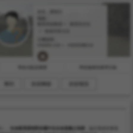
姓名：陳鶴元
職稱：
教育所副教授
教育所主任
師資培育主任
分機號碼：
#36900-218
#36900轉218
學術活動及獲獎
學術服務與產學互動
專利
技術轉移
技術報告
05）。
生命教育課程對於國中生生命意義之初探
。論文發表於東海