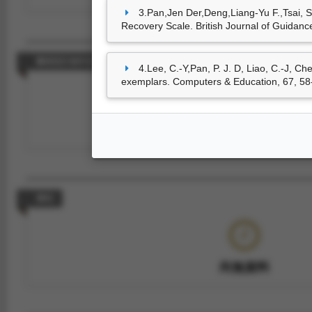
3.Pan,Jen Der,Deng,Liang-Yu F.,Tsai, S
Recovery Scale. British Journal of Guidanc
藝術設計創作及展演
4.Lee, C.-Y,Pan, P. J. D, Liao, C.-J, C
exemplars. Computers & Education, 67, 58
尚無資料
專利
尚無資料