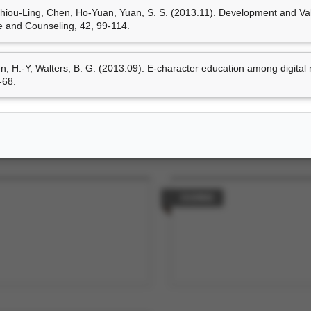
hiou-Ling, Chen, Ho-Yuan, Yuan, S. S. (2013.11). Development and Vali
e and Counseling, 42, 99-114.
策劃工作
hen, H.-Y, Walters, B. G. (2013.09). E-character education among digital
-68.
技術轉移