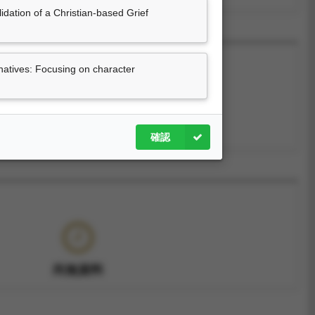
dation of a Christian-based Grief
 natives: Focusing on character
尚無資料
確認
尚無資料