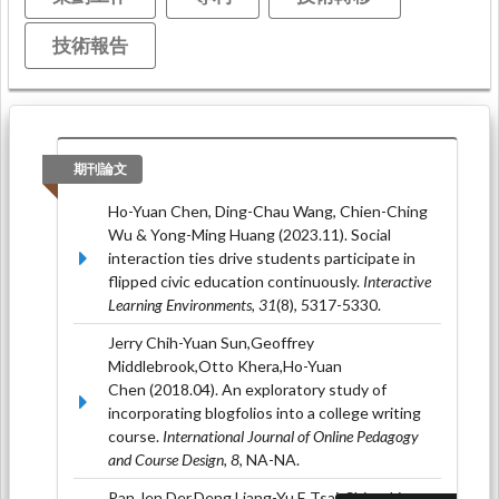
技術報告
期刊論文
Ho-Yuan Chen, Ding-Chau Wang, Chien-Ching
Wu & Yong-Ming Huang (2023.11). Social
interaction ties drive students participate in
flipped civic education continuously.
Interactive
Learning Environments, 31
(8), 5317-5330.
Jerry Chih-Yuan Sun,Geoffrey
Middlebrook,Otto Khera,Ho-Yuan
Chen (2018.04). An exploratory study of
incorporating blogfolios into a college writing
course.
International Journal of Online Pedagogy
and Course Design, 8
, NA-NA.
Pan,Jen Der,Deng,Liang-Yu F.,Tsai, Shiou-Ling,