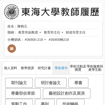
姓名：陳鶴元
職稱：
教育所副教授
教育所主任
師資培育主任
分機號碼：
#36900-218
#36900轉218
學術活動及
學術服務與
個人資料
教學授課
研究計畫
學術著作
獲獎
產學互動
期刊論文
研討會論文
專書
專書部份章節
藝術設計創作及展演
策劃工作
專利
技術轉移