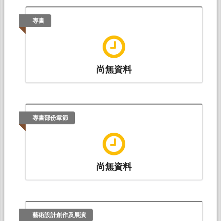
鄧佳恩、陳鶴元、張斐庭（2016.12）。
淺談教
師科技教學內容知識與學生數位素養發展之關
專書
係
。論文發表於台灣教育傳播暨科技學會2016學
術研討會，淡江大學：台灣教育傳播暨科技學
會。
尚無資料
劉瑞傳、陳鶴元（2016.05）。
苗栗縣國中教師
工作倦怠感與教學效能關係之研究
。論文發表於
2016第八屆教育專業發展學術研討會，東海大
學：東海大學教育研究所。
專書部份章節
尚無資料
藝術設計創作及展演