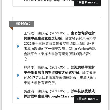
4筆資料 more...
Chen, Ho-Yuan, Yuan, S.
S. (2013.11). Development and Validation of a
Christian-based Grief Recovery Scale.
British
Journal of Guidance and Counseling, 42
, 99-114.
研討會論文
Lee, C.-Y,Pan, P. J. D, Liao, C.-J, Chen, H.-Y,
王怡玫、陳鶴元（2021.05）。
生命教育課程對
Walters, B. G. (2013.09). E-character education
於國中生生命意義之初探
。論文發表於東海大學
among digital natives: Focusing on character
2021第十三屆教育專業發展學術線上研討會-素
exemplars.
Computers & Education, 67
, 58-68.
養導向教學的下一個里程碑，Cisco Webex視訊
會議平台：東海大學教育研究所暨師資培育中
心。
林靖雯、陳鹤元（2017.05）。
知識共構學習對
中學生命教育的學習成效之研究初探
。論文發表
於2017第九屆教育專業學術研討會，東海大學：
東海大學教育研究所。
吳建清、陳鶴元（2017.05）。
以科技接受模式
探討國中生使用Google Classroom之行為意向
8筆資料 more...
研究
。論文發表於2017第九屆教育專業發展學術
研討會，東海大學：東海大學教育研究所。