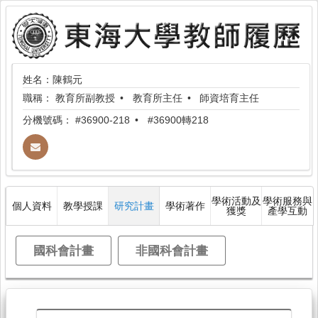
姓名：陳鶴元
職稱：
教育所副教授
教育所主任
師資培育主任
分機號碼：
#36900-218
#36900轉218
學術活動及
學術服務與
個人資料
教學授課
研究計畫
學術著作
獲獎
產學互動
國科會計畫
非國科會計畫