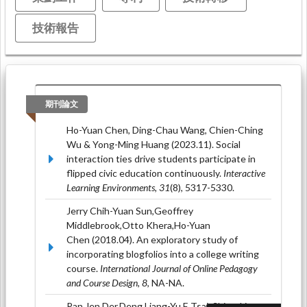
技術報告
期刊論文
Ho-Yuan Chen, Ding-Chau Wang, Chien-Ching
Wu & Yong-Ming Huang (2023.11). Social
interaction ties drive students participate in
flipped civic education continuously.
Interactive
Learning Environments, 31
(8), 5317-5330.
Jerry Chih-Yuan Sun,Geoffrey
Middlebrook,Otto Khera,Ho-Yuan
Chen (2018.04). An exploratory study of
incorporating blogfolios into a college writing
course.
International Journal of Online Pedagogy
and Course Design, 8
, NA-NA.
Pan,Jen Der,Deng,Liang-Yu F.,Tsai, Shiou-Ling,