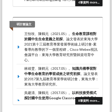
4筆資料 more...
Chen, Ho-Yuan, Yuan, S.
S. (2013.11). Development and Validation of a
Christian-based Grief Recovery Scale.
British
Journal of Guidance and Counseling, 42
, 99-114.
研討會論文
Lee, C.-Y,Pan, P. J. D, Liao, C.-J, Chen, H.-Y,
王怡玫、陳鶴元（2021.05）。
生命教育課程對
Walters, B. G. (2013.09). E-character education
於國中生生命意義之初探
。論文發表於東海大學
among digital natives: Focusing on character
2021第十三屆教育專業發展學術線上研討會-素
exemplars.
Computers & Education, 67
, 58-68.
養導向教學的下一個里程碑，Cisco Webex視訊
會議平台：東海大學教育研究所暨師資培育中
心。
林靖雯、陳鹤元（2017.05）。
知識共構學習對
中學生命教育的學習成效之研究初探
。論文發表
於2017第九屆教育專業學術研討會，東海大學：
東海大學教育研究所。
吳建清、陳鶴元（2017.05）。
以科技接受模式
探討國中生使用Google Classroom之行為意向
8筆資料 more...
研究
。論文發表於2017第九屆教育專業發展學術
研討會，東海大學：東海大學教育研究所。