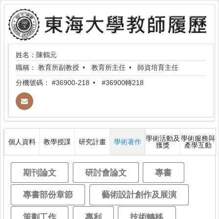
姓名：陳鶴元
職稱：
教育所副教授
教育所主任
師資培育主任
分機號碼：
#36900-218
#36900轉218
學術活動及
學術服務與
個人資料
教學授課
研究計畫
學術著作
獲獎
產學互動
期刊論文
研討會論文
專書
專書部份章節
藝術設計創作及展演
策劃工作
專利
技術轉移