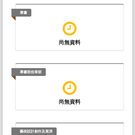
鄧佳恩、陳鶴元、張斐庭（2016.12）。
淺談教
師科技教學內容知識與學生數位素養發展之關
專書
係
。論文發表於台灣教育傳播暨科技學會2016學
術研討會，淡江大學：台灣教育傳播暨科技學
會。
尚無資料
劉瑞傳、陳鶴元（2016.05）。
苗栗縣國中教師
工作倦怠感與教學效能關係之研究
。論文發表於
2016第八屆教育專業發展學術研討會，東海大
學：東海大學教育研究所。
專書部份章節
尚無資料
藝術設計創作及展演