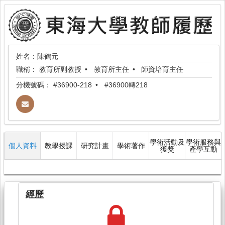
姓名：陳鶴元
職稱：
教育所副教授
教育所主任
師資培育主任
分機號碼：
#36900-218
#36900轉218
學術活動及
學術服務與
個人資料
教學授課
研究計畫
學術著作
獲獎
產學互動
經歷