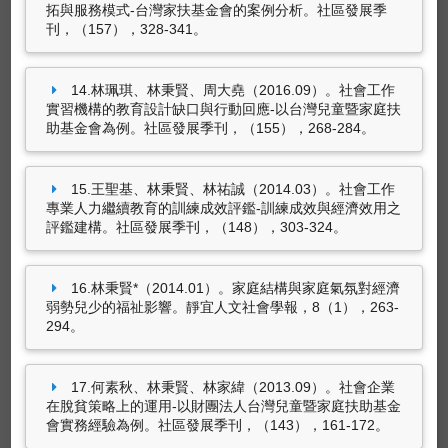
拓與服務模式-台灣家扶基金會的案例分析。社區發展季
一章 規劃與選擇評估工具/第十二章 理解與檢討
尚無資料
刊，（157），328-341。
評估發現。載於翁慧圓（主編），
方案設計與評
估(二版)
（125-233頁）。台北市：洪葉文化事
業有限公司。（ISBN：9789860641691）
14.林珮琪、林秉賢、周大堯（2016.09）。社會工作
實習機構的教育設計缺口與行動回應-以台灣兒童暨家庭扶
助基金會為例。社區發展季刊，（155），268-284。
策劃工作
15.王聖基、林秉賢、林祐誠（2014.03）。社會工作
專業人力繼續教育的訓練成效評鑑-訓練成效與經濟效用之
尚無資料
評鑑建構。社區發展季刊，（148），303-324。
16.林秉賢*（2014.01）。家庭結構與家庭氣氛對經濟
弱勢兒少的福祉影響。靜宜人文社會學報，8（1），263-
294。
專利
17.何素秋、林秉賢、林家緯（2013.09）。社會企業
在脫貧策略上的運用-以財團法人台灣兒童暨家庭扶助基金
尚無資料
會實務經驗為例。社區發展季刊，（143），161-172。