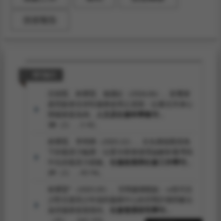
技術報告
期刊論文
呂朝賢、林秉賢、施麗紅（2026.06）。影響家
庭照顧者支持性服務使用之原因：以臺北市身心
障礙家庭為例。
人文及社會科學集刊，
38
（2），1-42。
林秉賢、李明輝（2025.12）。文化價值觀視角
下的復原力輪廓：以霍夫斯泰德理論解析臺灣高
中生的復原力樣貌。
社會政策與社會工作學刊，
29
（2），43-96。
林秉賢*（2025.03）。空間建構觀點：α世代兒
少對兒童與少年福利服務中心的空間評價與數位
途徑服務發展期待。
社會發展研究學刊，
（35），162-193。