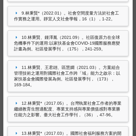
林秉賢*（2025.01）。第三部門作為國家治理的
9.林秉賢*（2022.01）。社會空間度量方法於社會工
夥伴與批判者：南韓的非營利組織與政府關係。
作實務之運用。靜宜人文社會學報，16（1），1-22。
載於周怡君（主編），
社福民營化中的第三部
門：國際趨勢與在地發展
（85-122頁）。高雄
市：巨流圖書股份有限公司。（ISBN：
10.林秉賢、鍾澤胤（2021.09）。社區復原力在全球
9789577327291）
危機事件下的運用:以家扶基金會COVID-19國際服務應變
計畫為例。社區發展季刊，（175），241-259。
曾華源、何振宇、鄭祺緯、王秀燕、白倩如、陳
琇惠、鄭維瑄、游美貴、張秀玉、梁慧雯、溫信
學、陳玟如、簡美華、吳書昀、林秉賢
11.林秉賢、王君翃、區慧嫻（2021.03）。方案組合
（2024.01）。資訊科技與社會工作專業服務。
管理技術之運用對國際社會工作跨「域」能力之啟示：以
載於曾華源（主編），
社會工作概論-社會變革
家扶基金會國際發展為例。社區發展季刊，（173），
的推手
（412-434頁）。：洪葉文化事業有限公
169-184。
司。（ISBN：9786269769216）
4筆資料 more...
林秉賢*（2024.01）。資訊科技與社會工作專業
12.林秉賢*（2017.05）。台灣執業社會工作者的專業
服務。載於曾華源（主編），
社會工作概論-社
繼續教育生態適配度、專業支持感與專業價值感對專業勝
會變革的推手
（412-432頁）。台北市：洪葉文
任能力之影響。臺大社會工作學刊，（36），47-96。
藝術設計創作及展演
化事業有限公司。（ISBN：9786269769216）
翁慧圓、陳心怡、林秉賢、唐宜楨、周慧香
13.林秉賢*（2017.03）。國際社會福利服務方案的開
（2022.05）。第十章 方案評估與測量方法/第十