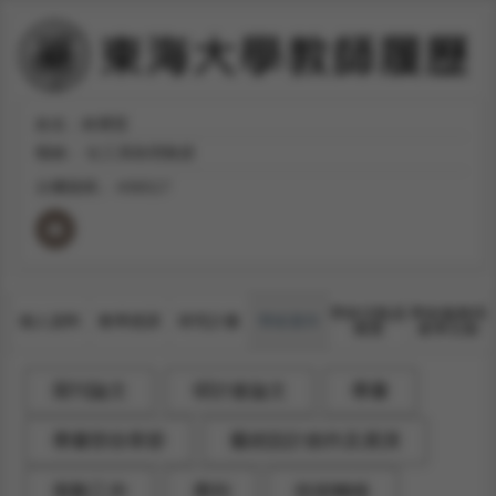
姓名：林秉賢
職稱：
社工系助理教授
分機號碼：
#36517
學術活動及
學術服務與
個人資料
教學授課
研究計畫
學術著作
獲獎
產學互動
期刊論文
研討會論文
專書
專書部份章節
藝術設計創作及展演
策劃工作
專利
技術轉移