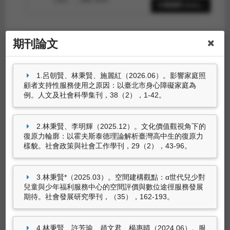
18筆資料 more...
林秉賢、許芳瑜、趙文君、楊惠晴
（2024.06）。服務使用者與提供者間的凝視：
彰化縣早期療育服務系統的參與式行動研究。
東
期刊論文
吳社會工作學報，
（46），29-69。
研討會論文
林秉賢*（2023.12）。脆弱家庭社區兒少據點與
林秉賢*（2026.06）。
揭開AI（社工）教育、法
1.呂朝賢、林秉賢、施麗紅（2026.06）。影響家庭照
跳島效應-以兒童的社會空間習得經驗為視角。
國
律的曖昧：從三位老師跨域教學與實務經驗談
顧者支持性服務使用之原因：以臺北市身心障礙家庭為
家發展研究，23
（1），1-54。
起
。論文發表於台灣社會工作教育學會＆國際社
例。人文及社會科學集刊，38（2），1-42。
會福利協會中華民國總會2026年聯合年會暨國際
學術研討會「跨域連結與社會改變 」，實踐大學
(台北市中山區大直街70號)：社團法人台灣社會
2.林秉賢、李明輝（2025.12）。文化價值觀視角下的
工作教育學會。
復原力輪廓：以霍夫斯泰德理論解析臺灣高中生的復原力
樣貌。社會政策與社會工作學刊，29（2），43-96。
Ming-Hui Li*, Chi-Chau Lin(林啟超）,Ping-Hsien Lin(林秉賢
Values, Psychological Resilience, and Depression: A Study of Tai
Meeting, Los Angeles, CA, United States.
3.林秉賢*（2025.03）。空間建構觀點：α世代兒少對
https://convention2.allacademic.com/one/aera/aera26/onl
兒童與少年福利服務中心的空間評價與數位途徑服務發展
Angeles, CA, United States: American Educational Resear
期待。社會發展研究學刊，（35），162-193。
6筆資料 more...
(林秉賢)*（2026.03）。
AI 數位倫理與社會工作
專業服務
。論文發表於2026 年臺灣健康照顧社
4.林秉賢、許芳瑜、趙文君、楊惠晴（2024.06）。服