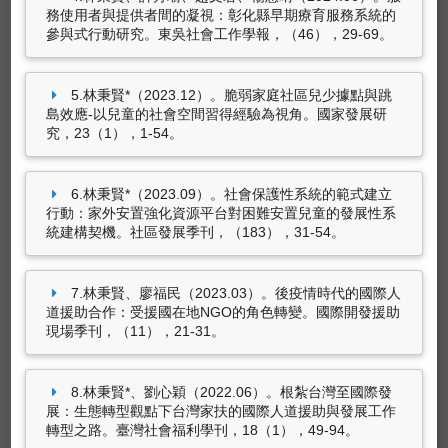
會工作學會-AI 與自我管理工作坊，中山醫學大
務使用者與提供者間的凝視：彰化縣早期療育服務系統的
學（臺中市南區建國北路一段 110號）：社團法
參與式行動研究。東吳社會工作學報，（46），29-69。
專書
人臺灣健康照顧社會工作學會。
林秉賢*（2021.09）。
國際視角中的社會工作行
(林秉賢)*（2024.11）。
多維度空間穿越者-社會
5.林秉賢*（2023.12）。脆弱家庭社區兒少據點與跳
動：參與式社區工作方法
。：洪葉文化事業有限
工作專業的新興處置途徑發展與挑戰
。論文發表
島效應-以兒童的社會空間習得經驗為視角。國家發展研
公司。（ISBN：978-986-06416-4-6）
於2024年「韌性與創新：利用科技促進社會正義
究，23（1），1-54。
—數位時代的社會工作」臺灣司法社工學會年會
研討會，國立臺灣大學社會科學院梁國樹國際會
議廳：臺灣司法社工學會、國立臺灣大學韌性社
6.林秉賢*（2023.09）。社會保護性系統的範式建立
會研究中心。
行動：家外安置強化資源平台對困難安置兒童的發展性系
統建構契機。社區發展季刊，（183），31-54。
林秉賢*（2023.10）。
第三部門作為國家治理的
夥伴與批判者：韓國的非營利組織與政府關係
。
論文發表於2023年台灣第三部門學會年會暨學術
7.林秉賢、廖福民（2023.03）。後疫情時代的國際人
研討會：服務老品牌與倡議新路線之對話與協
道援助合作：受援國在地NGO的角色轉變。國際開發援助
作，台北市：台灣第三部門學會。
現場季刊，（11），21-31。
8.林秉賢*、劉心穎（2022.06）。根紮台灣至國際發
展：生態轉型觀點下台灣家扶的國際人道援助與發展工作
轉型之路。臺灣社會福利學刊，18（1），49-94。
專書部份章節