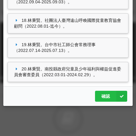
（2022.09.04-2025.09.03）。
亮眼（2023.03.10）。
蕃薯藤新聞
，第電子版／
6筆資料 more...
期。
彰化縣家庭暴力防治 大專生洄游社區紮根成果競
18.林秉賢。社團法人臺灣遠山呼喚國際貧童教育協會
賽（2022.10.22）。
台灣好報
，第電子版／期。
顧問（2022.08.01-迄今）。
19.林秉賢。台中市社工師公會常務理事
（2022.07.14-2025.07.13）。
東海大學首頁
20.林秉賢。南投縣政府兒童及少年福利與權益促進委
員會審查委員（2022.03.01-2024.02.29）。
校址: 40704台中市西屯區臺灣大道四段1727號 TEL: +886-4-2359-0121
FAX: +886-4-2359-0361
確認