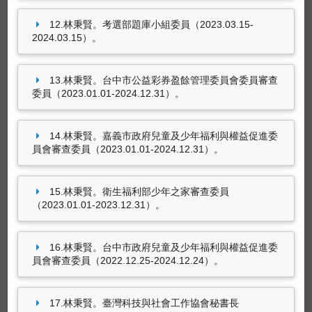
12.林秉賢。考選部題庫小組委員（2023.03.15-
尚無資料
2024.03.15）。
13.林秉賢。台中市公益彩券盈餘管理委員會委員審查
委員（2023.01.01-2024.12.31）。
獲報章雜誌報導事項
跨國助人的社工系老師林秉賢（2025.08.01）。
14.林秉賢。嘉義市政府兒童及少年福利與權益促進委
停泊棧-萬海航運慈善基金會專刊
，第電子版／
員會審查委員（2023.01.01-2024.12.31）。
期。
彰化縣113年度家庭暴力防治宣導-東海大專生參
15.林秉賢。衛生福利部少年之家審查委員
與社區實作（2024.05.06）。
彰化縣政府社會
（2023.01.01-2023.12.31）。
處
，第電子版／期。
遠山呼喚前進菲律賓，用教育改變偏遠小島｜行
16.林秉賢。台中市政府兒童及少年福利與權益促進委
入世界的邊界(上)｜《青春！咱的夢》
員會審查委員（2022.12.25-2024.12.24）。
EP.184（2023.09.16）。
公共電視台《青春！咱
的夢》
，第電子版／期。
東海大學研究能量整合教育部及國科會計畫表現
17.林秉賢。臺灣科技與社會工作協會秘書長