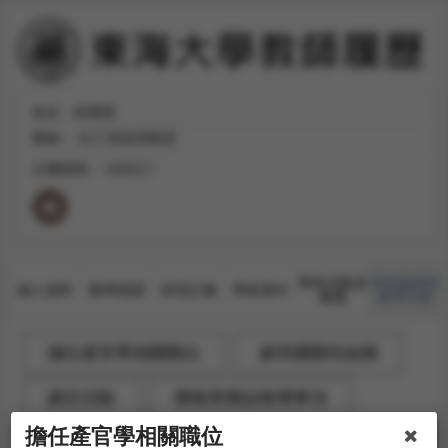
姓名：林秉賢
職稱：
社工系助理教授
分機號碼：
#36517
學術活動及
學術服務與
個人資料
教學授課
研究計畫
學術著作
獲獎
產學互動
擔任產官學相關職位
參與國際性組織
參訪活動
獲報章雜誌報導事項
擔任產官學相關職位