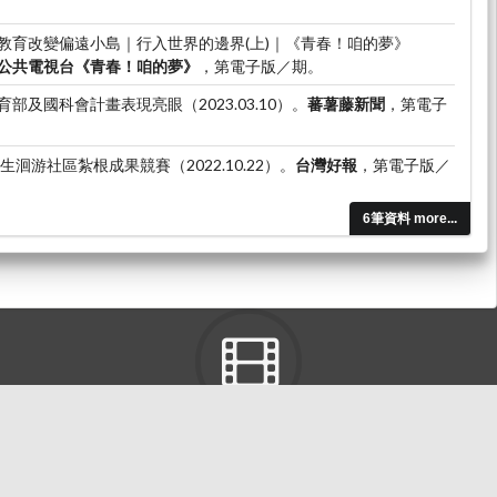
教育改變偏遠小島｜行入世界的邊界(上)｜《青春！咱的夢》
公共電視台《青春！咱的夢》
，第電子版／期。
及國科會計畫表現亮眼（2023.03.10）。
蕃薯藤新聞
，第電子
洄游社區紮根成果競賽（2022.10.22）。
台灣好報
，第電子版／
6筆資料 more...
東海大學ＬＴＤ
有關校內活動、宣傳、宣導視訊影片。