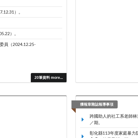
.12.31）。
。
5.22）。
024.12.25-
20筆資料 more...
獲報章雜誌報導事項
跨國助人的社工系老師林秉賢
／期。
彰化縣113年度家庭暴力防