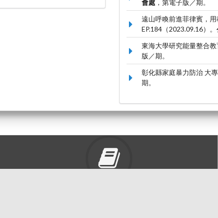
會處
，第電子版／期。
遠山呼喚前進菲律賓，用
EP.184（2023.09.16）。
東海大學研究能量整合教育部
版／期。
彰化縣家庭暴力防治 大專生
期。
東海大學圖書館
豐富的圖書資源、視聽軟體，歡迎利用！