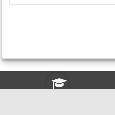
東海大學首頁
校址: 40704台中市西屯區臺灣大道四段1727號 TEL: +886-4-