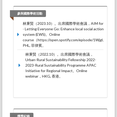
思」（演講），兒童福利聯盟（2025.11.29-
2025.11.29）。
參與國際學術活動
林秉賢（2023.10）。出席國際學術會議，AIM for Resilience P
- Letting Everyone Go: Enhance local social action (ELSA) 
system (EWS)。Online
course（https://open.spotify.com/episode/1WjgUvyv
PHL, 菲律賓。
林秉賢（2022.10）。出席國際學術會議，
Urban-Rural Sustainability Fellowship 2022-
2023-Rural Sustainability Programme APAC
Initiative for Regional Impact。Online
webinar，HKG, 香港。
獲獎紀錄