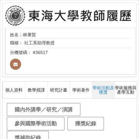
姓名：林秉賢
職稱：
社工系助理教授
分機號碼：
#36517
學術活動及
學術服務與
個人資料
教學授課
研究計畫
學術著作
獲獎
產學互動
國內外講學／研究／演講
參與國際學術活動
獲獎紀錄
獎補助紀錄