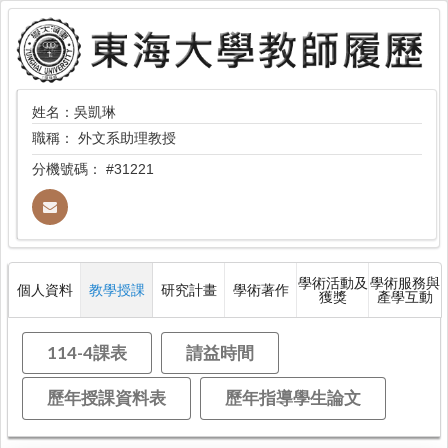
姓名：吳凱琳
職稱：
外文系助理教授
分機號碼：
#31221
學術活動及
學術服務與
個人資料
教學授課
研究計畫
學術著作
獲獎
產學互動
114-4課表
請益時間
歷年授課資料表
歷年指導學生論文