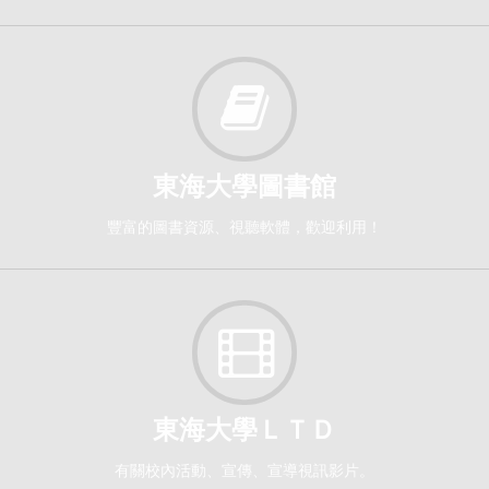
英文作文（二）[0111]
日間學士班-外文系2
必修
114-2
東海大學圖書館
人文教育前瞻議題研究[5190]
研究所-共選修3,4(華語碩學程開),華語碩學程1,2
豐富的圖書資源、視聽軟體，歡迎利用！
選修
114-2
英語口語訓練（二）[0110]
日間學士班-外文系2
東海大學ＬＴＤ
必修
有關校內活動、宣傳、宣導視訊影片。