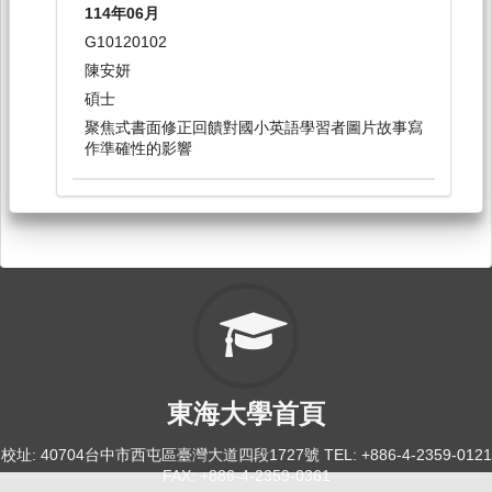
114年06月
散文選讀[0142]
G10120102
日間學士班-外文系1,2
陳安妍
選修
碩士
聚焦式書面修正回饋對國小英語學習者圖片故事寫
114-2
作準確性的影響
文討: AI 輔助英文寫作[0155]
日間學士班-外文系3,4
選修
114-2
散文選讀[0144]
日間學士班-外文系1,2
東海大學首頁
選修
校址: 40704台中市西屯區臺灣大道四段1727號 TEL: +886-4-2359-0121
114-2
FAX: +886-4-2359-0361