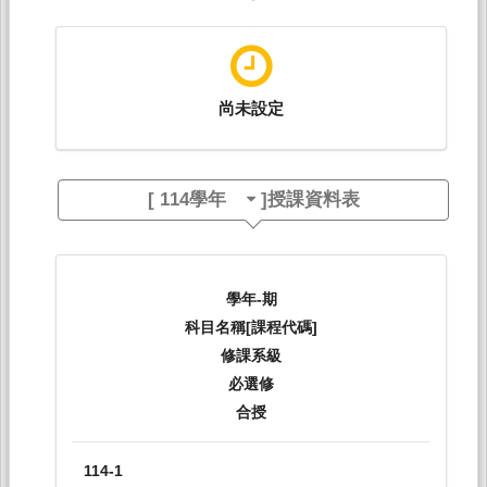
尚未設定
[
114學年
]授課資料表
學年-期
科目名稱[課程代碼]
修課系級
必選修
合授
114-1