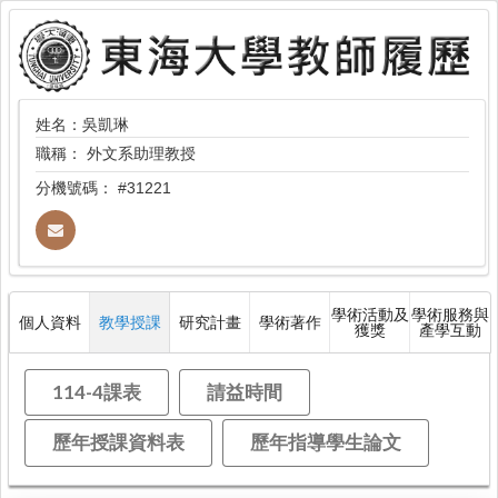
姓名：吳凱琳
職稱：
外文系助理教授
分機號碼：
#31221
學術活動及
學術服務與
個人資料
教學授課
研究計畫
學術著作
獲獎
產學互動
114-4課表
請益時間
歷年授課資料表
歷年指導學生論文