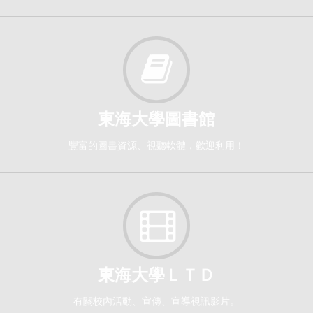
英文作文（二）[0111]
日間學士班-外文系2
必修
114-2
東海大學圖書館
人文教育前瞻議題研究[5190]
研究所-共選修3,4(華語碩學程開),華語碩學程1,2
豐富的圖書資源、視聽軟體，歡迎利用！
選修
114-2
英語口語訓練（二）[0110]
日間學士班-外文系2
東海大學ＬＴＤ
必修
有關校內活動、宣傳、宣導視訊影片。