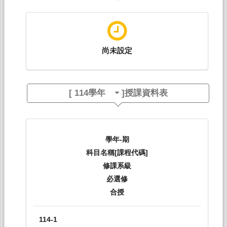
尚未設定
[
114學年
]授課資料表
學年-期
科目名稱[課程代碼]
修課系級
必選修
合授
114-1