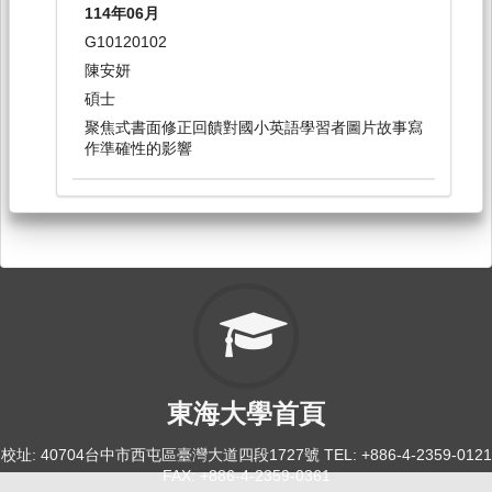
114年06月
散文選讀[0142]
G10120102
日間學士班-外文系1,2
陳安妍
選修
碩士
聚焦式書面修正回饋對國小英語學習者圖片故事寫
114-2
作準確性的影響
文討: AI 輔助英文寫作[0155]
日間學士班-外文系3,4
選修
114-2
散文選讀[0144]
日間學士班-外文系1,2
東海大學首頁
選修
校址: 40704台中市西屯區臺灣大道四段1727號 TEL: +886-4-2359-0121
114-2
FAX: +886-4-2359-0361