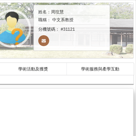
姓名：周玟慧
職稱：
中文系教授
分機號碼：
#31121
學術活動及獲獎
學術服務與產學互動