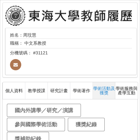
姓名：周玟慧
職稱：
中文系教授
分機號碼：
#31121
學術活動及
學術服務與
個人資料
教學授課
研究計畫
學術著作
獲獎
產學互動
國內外講學／研究／演講
參與國際學術活動
獲獎紀錄
獎補助紀錄