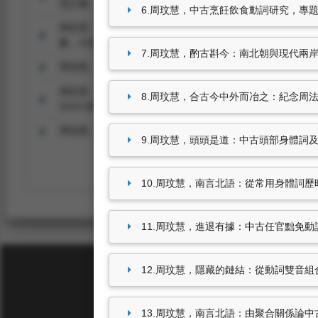
究計畫，2023.07-2024.02
6.周玟慧，中古烹飪飲食動詞研究，專題研究計
周玟慧，
(大專) 改頭換面—異體字中顏面五官意符變換現象
畫，2022.07-2023.02
7.周玟慧，酌古斟今：南北朝與現代兩岸詞彙
周玟慧，
中古身體動詞詞彙語義網研究
，專題研究計畫，2020.
周玟慧，
從手舞足蹈到口議心思及其他：中古肢體動作動詞
8.周玟慧，合古今中外而冶之：紀念周法高
2019.08-2020.07
周玟慧，
中古手部動作動詞研究
，專題研究計畫，2018.08-2
9.周玟慧，頭頭是道：中古頭部身體詞及相關
10.周玟慧，南言北語：從常用身體詞歷時更
11.周玟慧，進退有據：中古任官黜免動詞詞
12.周玟慧，隱藏的鏈結：從動詞雙音組合看
13.周玟慧，南言北語：由聚合關係論中古詞