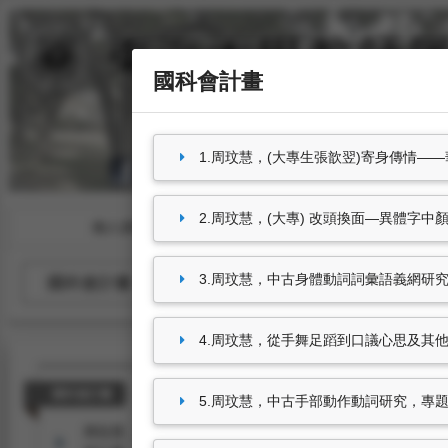
國科會計畫
1.周玟慧，(大專生張歆翌)寄身傳情——華
2.周玟慧，(大專) 改頭換面—異體字中顏
個人資料
教學授課
3.周玟慧，中古身體動詞詞彙語義網研究，專題
國科會計畫
非國科會計畫
4.周玟慧，從手舞足蹈到口議心思及其他：
國科會計畫
5.周玟慧，中古手部動作動詞研究，專題研究計
周玟慧，
(大專生張歆翌)寄身傳情——華、日身體詞慣用語