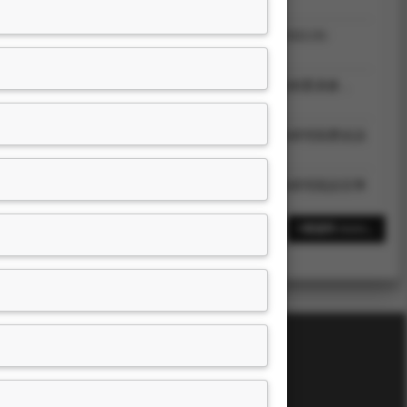
0-1文學院課程轉型接軌(含院OKR推動)
，教育部，2022.01-
多姿：盛唐邊塞詩與田園詩的顏色詞比較
，國家科學及技術委員會，
之：紀念周法高先生百年冥誕國際學術研討會
，中央研究院歷史語
.11
之：紀念周法高先生百年冥誕國際學術研討會
，中央研究院語言學
1
5筆資料 more...