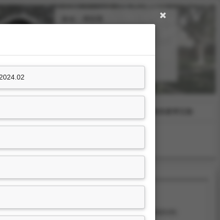
姓名：周玟慧
職稱：
中文系教授
分機號碼：
#31121
24.02
學術活動及獲獎
學術服務與產學互動
0-1文學院課程轉型接軌(含院OKR推動)
，教育部，2023.01-