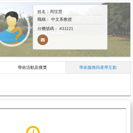
姓名：周玟慧
職稱：
中文系教授
分機號碼：
#31121
學術活動及獲獎
學術服務與產學互動