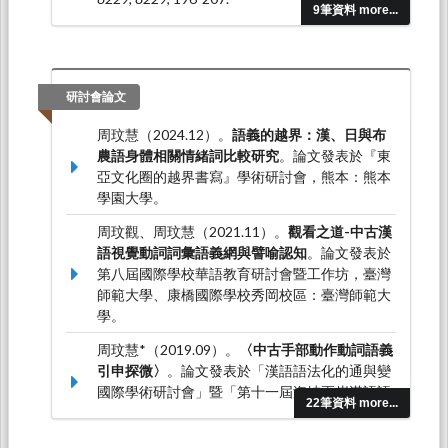
9筆資料 more...
周玟慧（2012.12）。〈南言北語－《史記》、
《宋書》、《魏書》「馳」「驅」相關雙音組合
比較研究〉。
《歷史語言學研究》，5
，35-47。
研討會論文
周玟慧（2012.08）。從「眼」「目」歷時更替
論南北朝通語異同。
中國語言學集刊，6
（1），
周玟慧（2024.12）。
語義的越界：漢、日與布
25-45。
農語身體相關情緒詞比較研究
。論文發表於『東
亞文化圈的越界書寫』學術研討會，熊本：熊本
學園大學。
周玟觀、周玟慧（2021.11）。
觀看之道-中古漢
語視覺動詞詞彙語義網與譬喻認知
。論文發表於
第八屆國際學校華語教育研討會暨工作坊，臺灣
師範大學、康橋國際學校秀岡校區：臺灣師範大
學。
周玟慧*（2019.09）。
〈中古手部動作動詞語義
引申探微〉
。論文發表於「漢語語法化的通與變
國際學術研討會」暨「第十一屆海峽兩岸漢語語
22筆資料 more...
法史研討會」，台北師大：師大國文系。
周玟慧*（2017.10）。
〈糸部異體字研究〉
。論