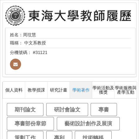
姓名：周玟慧
職稱：
中文系教授
分機號碼：
#31121
學術活動及
學術服務與
個人資料
教學授課
研究計畫
學術著作
獲獎
產學互動
期刊論文
研討會論文
專書
專書部份章節
藝術設計創作及展演
策劃工作
專利
技術轉移