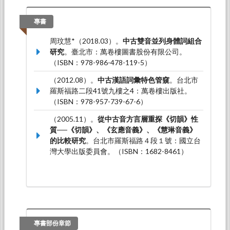
文發表於第七屆漢學與東亞文化國際學術研討會
暨先秦文化與絲綢之路高峰論壇，甘肅蘭州：蘭
專書
州西北師範大學。
周玟慧*（2018.03）。
中古雙音並列身體詞組合
周玟慧*（2017.10）。
〈六朝南北詞彙更替類型
研究
。臺北市：萬卷樓圖書股份有限公司。
研究〉
。論文發表於海峽兩岸漢語語法史學術研
（ISBN：978-986-478-119-5）
討會，溫州：溫州溫州大學人文學院。
（2012.08）。
中古漢語詞彙特色管窺
。台北市
羅斯福路二段41號九樓之4：萬卷樓出版社。
（ISBN：978-957-739-67-6）
（2005.11）。
從中古音方言層重探《切韻》性
質──《切韻》、《玄應音義》、《慧琳音義》
的比較研究
。台北市羅斯福路４段１號：國立台
灣大學出版委員會。（ISBN：1682-8461）
專書部份章節