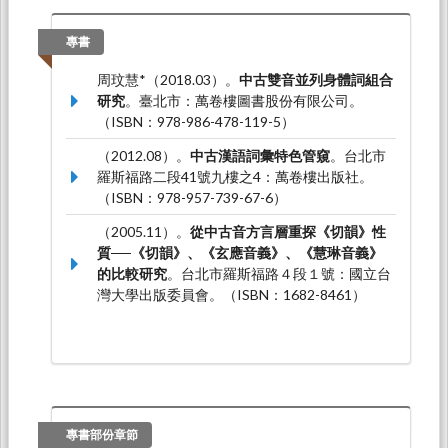
文發表於第七屆漢學與東亞文化國際學術研討會
暨先秦文化與絲綢之路高峰論壇，甘肅蘭州：蘭
專書
州西北師範大學。
周玟慧*（2018.03）。
中古雙音並列身體詞組合
周玟慧*（2017.10）。
〈六朝南北詞彙更替類型
研究
。臺北市：萬卷樓圖書股份有限公司。
研究〉
。論文發表於海峽兩岸漢語語法史學術研
（ISBN：978-986-478-119-5）
討會，溫州：溫州溫州大學人文學院。
（2012.08）。
中古漢語詞彙特色管窺
。台北市
羅斯福路二段41號九樓之4：萬卷樓出版社。
（ISBN：978-957-739-67-6）
（2005.11）。
從中古音方言層重探《切韻》性
質──《切韻》、《玄應音義》、《慧琳音義》
的比較研究
。台北市羅斯福路４段１號：國立台
灣大學出版委員會。（ISBN：1682-8461）
專書部份章節