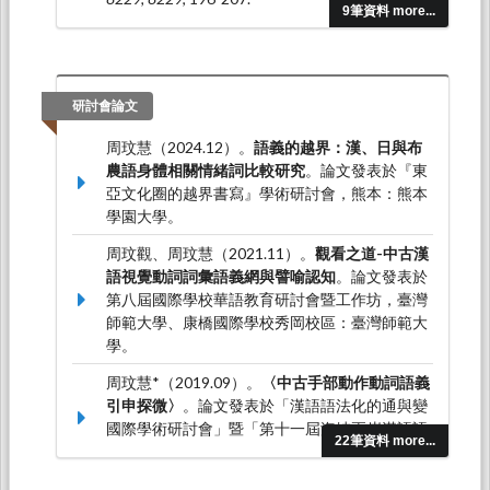
9筆資料 more...
周玟慧（2012.12）。〈南言北語－《史記》、
《宋書》、《魏書》「馳」「驅」相關雙音組合
比較研究〉。
《歷史語言學研究》，5
，35-47。
研討會論文
周玟慧（2012.08）。從「眼」「目」歷時更替
論南北朝通語異同。
中國語言學集刊，6
（1），
周玟慧（2024.12）。
語義的越界：漢、日與布
25-45。
農語身體相關情緒詞比較研究
。論文發表於『東
亞文化圈的越界書寫』學術研討會，熊本：熊本
學園大學。
周玟觀、周玟慧（2021.11）。
觀看之道-中古漢
語視覺動詞詞彙語義網與譬喻認知
。論文發表於
第八屆國際學校華語教育研討會暨工作坊，臺灣
師範大學、康橋國際學校秀岡校區：臺灣師範大
學。
周玟慧*（2019.09）。
〈中古手部動作動詞語義
引申探微〉
。論文發表於「漢語語法化的通與變
國際學術研討會」暨「第十一屆海峽兩岸漢語語
22筆資料 more...
法史研討會」，台北師大：師大國文系。
周玟慧*（2017.10）。
〈糸部異體字研究〉
。論