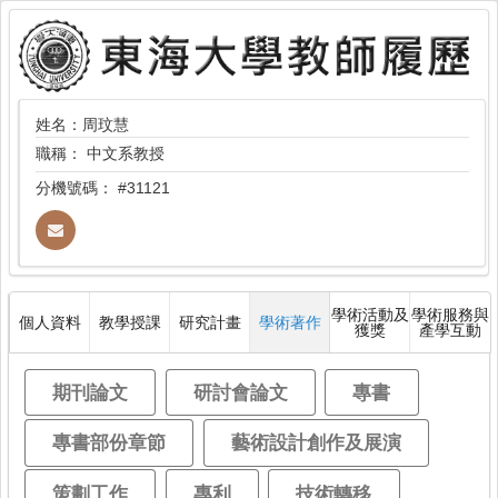
姓名：周玟慧
職稱：
中文系教授
分機號碼：
#31121
學術活動及
學術服務與
個人資料
教學授課
研究計畫
學術著作
獲獎
產學互動
期刊論文
研討會論文
專書
專書部份章節
藝術設計創作及展演
策劃工作
專利
技術轉移