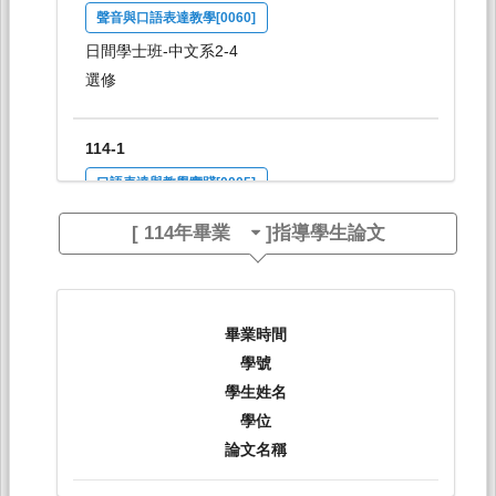
聲音與口語表達教學[0060]
日間學士班-中文系2-4
選修
114-1
口語表達與教學實踐[0005]
日間學士班-共選修1-4(文學院開)
[
114年畢業
]指導學生論文
選修
114-1
畢業時間
Tunghai Academic Exploration[2861]
學號
日間學士班-國際學院不分系1
學生姓名
必修
學位
論文名稱