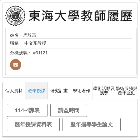
姓名：周玟慧
職稱：
中文系教授
分機號碼：
#31121
學術活動及
學術服務與
個人資料
教學授課
研究計畫
學術著作
獲獎
產學互動
114-4課表
請益時間
歷年授課資料表
歷年指導學生論文