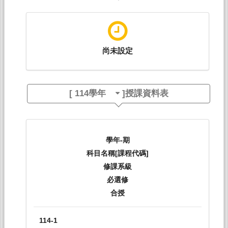
尚未設定
[
114學年
]授課資料表
學年-期
科目名稱[課程代碼]
修課系級
必選修
合授
114-1